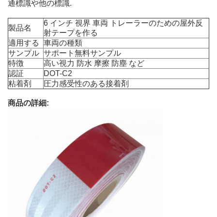
通標識や他の標識.
6 インチ 視界 車両 トレーラーのための屋外反
製品名
射テープを作る
適用する
車両の種類
サンプル
サポート無料サンプル
特徴
高い視力 防水 摩擦 防塵 など
認証
DOT-C2
粘着剤
圧力感受性のある接着剤
商品の詳細: