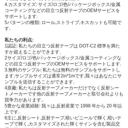
4.カスタマイズ: サイズ/ロゴ/色/パッケージボックス/金属
コーティングなどの目立つ反射テープのOEMサービスを
サポートします.
5パターンの種類: ロール,ストライプ,キスカットも可能で
す.
私たちの利点:
1認証: 私たちの目立つ反射テープは DOT-C2 標準を満た
すか超えることができます.
2サイズ/ロゴ/色/パッケージボックス/金属コーティングな
どの目立つ反射テープのOEMサービスをサポートします.
3.無料のサンプル: 私たちは無料のサンプルをサポートし
ます,サンプルサイズは通常2in*1mです,我々はあなたにサ
ンプルを送信することができます.
4原廠: 私たちは反射テープメーカーだけでなく反射シー
トメーカーです他の反射テープメーカーと取引会社よりも
競争力があります..
5豊かな産業経験: 我々は,反射産業で 1998 年から 20 年以
上です.
6主に,反射シート,反射テープ,暗いビニールで輝く,暗いテ
ープで輝く,カスタマイズされた輝くサインを含む製品交