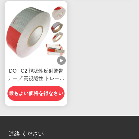
DOT C2 視認性反射警告
テープ 高視認性 トレーラ
ー用
最もよい価格を得なさい
連絡 ください