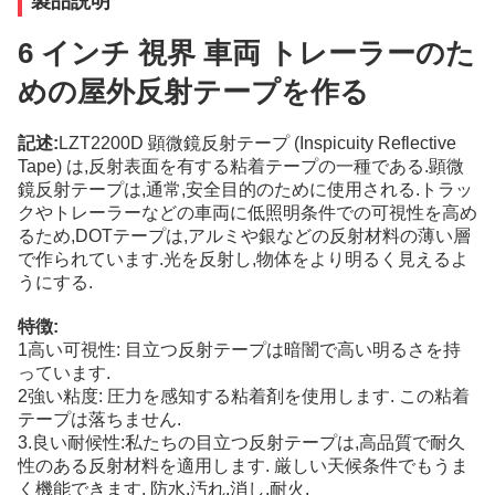
製品説明
6 インチ 視界 車両 トレーラーのた
めの屋外反射テープを作る
記述:
LZT2200D 顕微鏡反射テープ (Inspicuity Reflective
Tape) は,反射表面を有する粘着テープの一種である.顕微
鏡反射テープは,通常,安全目的のために使用される.トラッ
クやトレーラーなどの車両に低照明条件での可視性を高め
るため,DOTテープは,アルミや銀などの反射材料の薄い層
で作られています.光を反射し,物体をより明るく見えるよ
うにする.
特徴:
1高い可視性: 目立つ反射テープは暗闇で高い明るさを持
っています.
2強い粘度: 圧力を感知する粘着剤を使用します. この粘着
テープは落ちません.
3.良い耐候性:私たちの目立つ反射テープは,高品質で耐久
性のある反射材料を適用します. 厳しい天候条件でもうま
く機能できます. 防水,汚れ,消し,耐火.