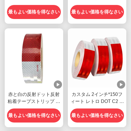
ープ
最もよい価格を得なさい
最もよい価格を得なさい
赤と白の反射ドット反射
カスタム 2インチ*150フ
粘着テープストリップ 屋
ィート レトロ DOT C2 ト
外用
ラック用トレーラー用反
最もよい価格を得なさい
最もよい価格を得なさい
射テープステッカー