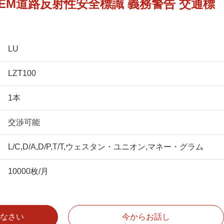
EM道路反射性安全標識 義務警告 交通標
LU
LZT100
1本
交渉可能
L/C,D/A,D/P,T/T,ウェスタン・ユニオン,マネー・グラム
10000枚/月
なさい
今からお話し