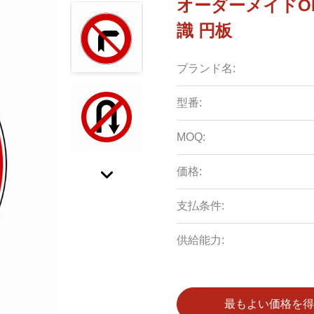
オーダーメイドO
識 円板
ブランド名:
型番:
MOQ:
価格:
支払条件:
供給能力:
最もよい価格を得