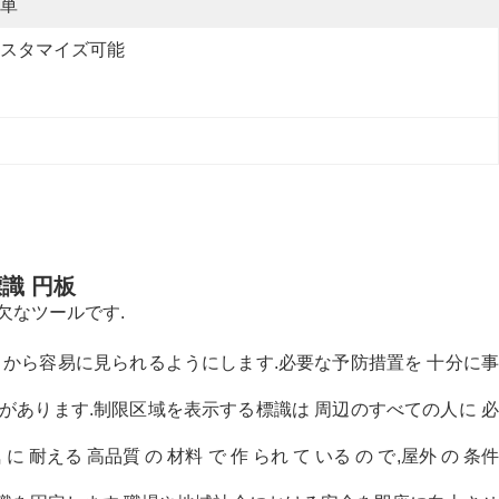
単
スタマイズ可能
識 円板
欠なツールです.
くから容易に見られるようにします.必要な予防措置を 十分に事
があります.制限区域を表示する標識は 周辺のすべての人に 必
える 高品質 の 材料 で 作 られ て いる の で,屋外 の 条件