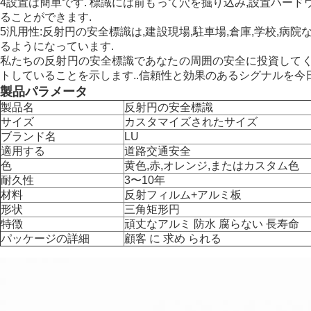
4設置は簡単です. 標識には前もって穴を掘り込み,設置ハード
ることができます.
5汎用性:反射円の安全標識は,建設現場,駐車場,倉庫,学校,
るようになっています.
私たちの反射円の安全標識であなたの周囲の安全に投資してく
トしていることを示します..信頼性と効果のあるシグナルを今
製品パラメータ
製品名
反射円の安全標識
サイズ
カスタマイズされたサイズ
ブランド名
LU
適用する
道路交通安全
色
黄色,赤,オレンジ,またはカスタム色
耐久性
3〜10年
材料
反射フィルム+アルミ板
形状
三角矩形円
特徴
頑丈なアルミ 防水 腐らない 長寿命
パッケージの詳細
顧客 に 求め られる