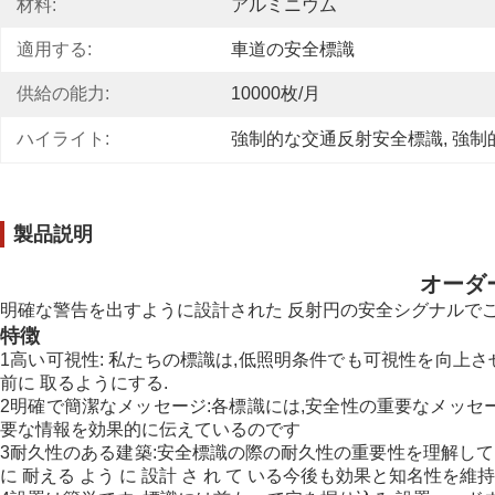
材料:
アルミニウム
適用する:
車道の安全標識
供給の能力:
10000枚/月
ハイライト:
強制的な交通反射安全標識
, 
強制
製品説明
オーダ
明確な警告を出すように設計された 反射円の安全シグナルでこ
特徴
1高い可視性: 私たちの標識は,低照明条件でも可視性を向上
前に 取るようにする.
2明確で簡潔なメッセージ:各標識には,安全性の重要なメッセ
要な情報を効果的に伝えているのです
3耐久性のある建築:安全標識の際の耐久性の重要性を理解していますこの 
に 耐える よう に 設計 さ れ て いる今後も効果と知名性を維