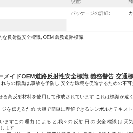
設置:
簡
パッケージの詳細:
カ
的な反射型安全標識
, 
OEM 義務道路標識
ーメイドOEM道路反射性安全標識 義務警告 交通標
れらの標識は,事故を予防し,安全な環境を促進するための不可
させる高反射材料を使用して作成されています.これは標識が遠
ージを伝えるため,大胆で簡単に理解できるシンボルとテキスト
理由 に よる と,我々の 反射 円 の 安全 標識 は 天気 に 耐
持します