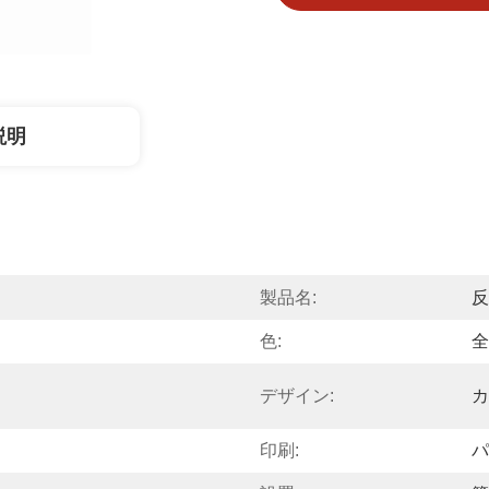
説明
製品名:
反
色:
全
デザイン:
カ
印刷:
パ