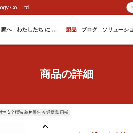
ogy Co., Ltd.
家へ
わたしたち に つい て
製品
ブログ
ソリューシ
商品の詳細
射性安全標識 義務警告 交通標識 円板