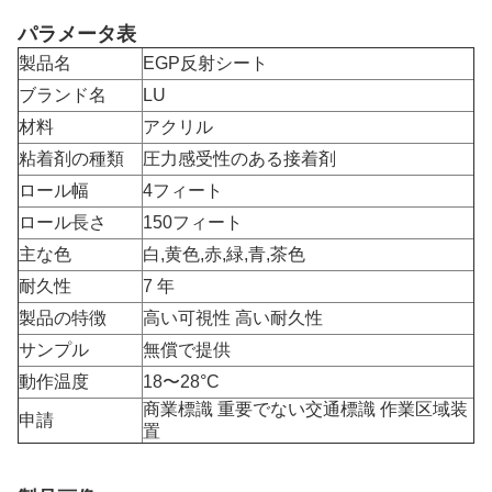
パラメータ表
製品名
EGP反射シート
ブランド名
LU
材料
アクリル
粘着剤の種類
圧力感受性のある接着剤
ロール幅
4フィート
ロール長さ
150フィート
主な色
白,黄色,赤,緑,青,茶色
耐久性
7 年
製品の特徴
高い可視性 高い耐久性
サンプル
無償で提供
動作温度
18〜28
°C
商業標識 重要でない交通標識 作業区域装
申請
置