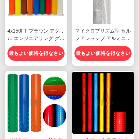
4x150FT ブラウン アクリ
マイクロプリズム型 セル
ル エンジニアリング グレ
フアレッシブ アルミニ化
ード EGP プリズマ 逆反
EGP反射フィルム
射シート 道路標識用ビニ
最もよい価格を得なさい
最もよい価格を得なさい
ール