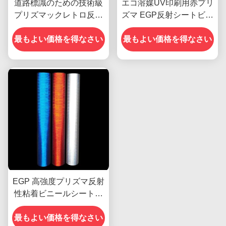
道路標識のための技術級
エコ溶媒UV印刷用赤プリ
プリズマックレトロ反射
ズマ EGP反射シートビニ
シート
ール
最もよい価格を得なさい
最もよい価格を得なさい
EGP 高強度プリズマ反射
性粘着ビニールシートフ
ィルム素材
最もよい価格を得なさい