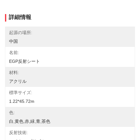
詳細情報
起源の場所:
中国
名前:
EGP反射シート
材料:
アクリル
標準サイズ:
1.22*45.72m
色:
白,黄色,赤,緑,青,茶色
反射技術: