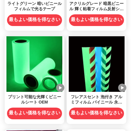
ライトグリーン 暗いビニール
アクリルグレード 暗黒ビニー
フィルムで光るテープ
ル 輝く粘着フィルム反射シー
ト
最もよい価格を得なさい
最もよい価格を得なさい
プリント可能な光輝くビニー
フレアスセント 泡付き アル
ルシート OEM
ミフィルム バイニール 永続
性粘着剤 夜光 暗闇 バイニー
ル フィルム 飾り付け用
最もよい価格を得なさい
最もよい価格を得なさい