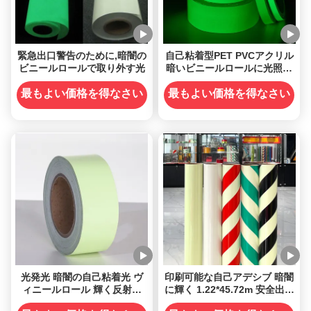
緊急出口警告のために,暗闇の
自己粘着型PET PVCアクリル
ビニールロールで取り外す光
暗いビニールロールに光照明
ビニール 2-12時間
最もよい価格を得なさい
最もよい価格を得なさい
光発光 暗闇の自己粘着光 ヴ
印刷可能な自己アデシブ 暗闇
ィニールロール 輝く反射紙
に輝く 1.22*45.72m 安全出口
ペットフィルム
標識