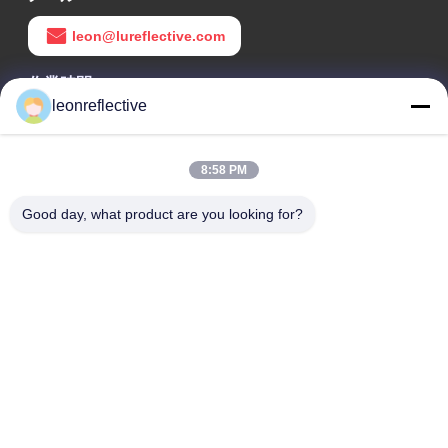
leon@lureflective.com
作業時間
leonreflective
9:00-18:00
住所
8:58 PM
会社の住所
Good day, what product are you looking for?
2階,D2ビル,黄井科学技術公園,ハイテクゾーン,河北,安??,中国
工場住所
ショウシュ・モダン・インダストリアル・パーク, 華南, 安??,
中国
電話番号
0086-13524216265