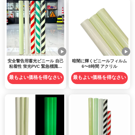
安全警告用蓄光ビニール 自己
暗闇に輝くビニールフィルム
粘着性 蛍光PVC 緊急標識お
6〜8時間 アクリル
よび危険マーキング用
最もよい価格を得なさい
最もよい価格を得なさい