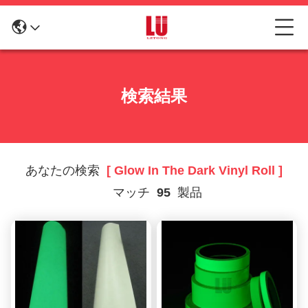
検索結果
あなたの検索
[ Glow In The Dark Vinyl Roll ]
マッチ
95
製品