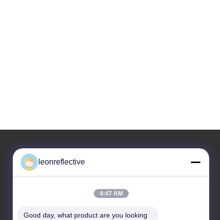
leonreflective
住所
会社の住所
4:47 AM
2階,D2ビル,黄井科学技術公園,ハイテクゾーン,河北,安??,中国
Good day, what product are you looking 