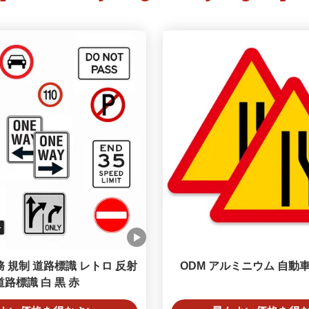
 規制 道路標識 レトロ 反射
ODM アルミニウム 自動
道路標識 白 黒 赤