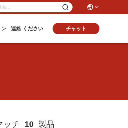
ョン
連絡 ください
チャット
マッチ
10
製品