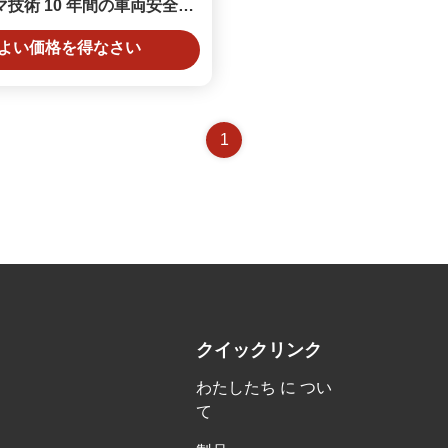
技術 10 年間の車両安全の
ために
よい価格を得なさい
1
クイックリンク
わたしたち に つい
て