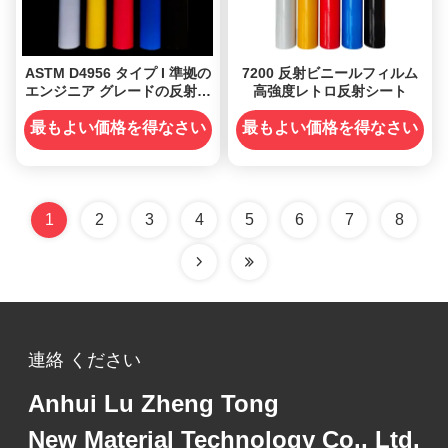
ASTM D4956 タイプ I 準拠の
7200 反射ビニールフィルム
エンジニア グレードの反射ビ
高強度レトロ反射シート
ニール フィルム、ガラスビー
ズ技術と 7 年間の屋外耐久性
最もよい価格を得なさい
最もよい価格を得なさい
を備えています。
1
2
3
4
5
6
7
8
連絡 ください
Anhui Lu Zheng Tong
New Material Technology Co., Ltd.