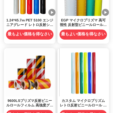
1.24*45.7m PET 5100 エンジ
EGP マイクロプリズマ 高可
ニアグレード レトロ反射シー
視性 反射型ビニールロールフ
ト 反射ビニールロール
ィルム 交通標識
最もよい価格を得なさい
最もよい価格を得なさい
9600LSプリズマ反射ビニー
カスタム マイクロプリズム
ルロールフィルム 高強度グレ
レトロ反射ビニールロール 接
ード
着性道路標識