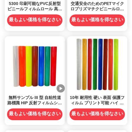
5300 印刷可能なPVC反射型
交通安全のためのPETマイク
ビニールフィルムロール 高可
ロプリズマチクビニールロー
視性
ル反射シート
最もよい価格を得なさい
最もよい価格を得なさい
無料サンプル III 型 自粘性道
10年 耐用性 硬い 表面 保護フ
路標識 HIP 反射フィルムシー
ィルム プリント可能 ハイ ビ
ト ビニールロール
ス HIP 反射ビニール
最もよい価格を得なさい
最もよい価格を得なさい