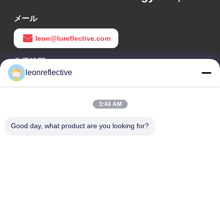
メール
leon@lureflective.com
作業時間
leonreflective
9:00-18:00
住所
3:44 AM
会社の住所
Good day, what product are you looking for?
2階,D2ビル,黄井科学技術公園,ハイテクゾーン,河北,安??,中国
工場住所
ショウシュ・モダン・インダストリアル・パーク, 華南, 安??,
中国
電話番号
0086-13524216265