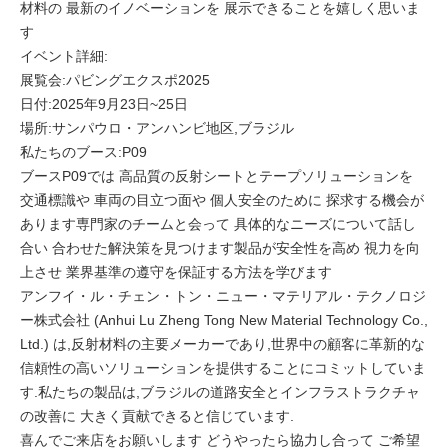
材料の 最新のイノベーションを 展示できることを嬉しく思いま
す
イベント詳細:
展覧会:パビングエクスポ2025
日付:2025年9月23日~25日
場所:サンパウロ・アンハンビ地区,ブラジル
私たちのブース:P09
ブースP09では 高品質の反射シートとテープソリューションを
交通標識や 車両の目立つ面や 個人安全のために 探求する機会が
あります専門家のチームと会って 具体的なニーズについて話し
合い 合わせた解決策を見つけます製品が安全性を高め 視力を向
上させ 業界基準の遵守を保証する方法を学びます
アンフイ・ル・チェン・トン・ニュー・マテリアル・テクノロジ
ー株式会社 (Anhui Lu Zheng Tong New Material Technology Co.,
Ltd.) は,反射材料の主要メーカーであり,世界中の顧客に革新的な
信頼性の高いソリューションを提供することにコミットしていま
す.私たちの製品は,ブラジルの道路安全とインフラストラクチャ
の改善に 大きく貢献できると信じています.
喜んでご来店をお願いします どうやったら協力し合って ご希望