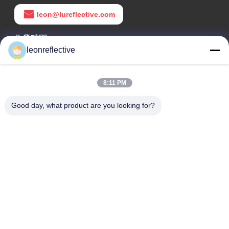
leon@lureflective.com
作業時間
leonreflective
9:00-18:00
住所
8:11 PM
会社の住所
Good day, what product are you looking for?
2階,D2ビル,黄井科学技術公園,ハイテクゾーン,河北,安??,中国
工場住所
ショウシュ・モダン・インダストリアル・パーク, 華南, 安??,
中国
電話番号
0086-13524216265