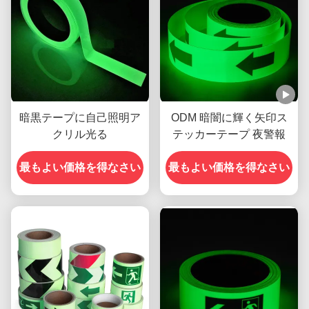
暗黒テープに自己照明ア
ODM 暗闇に輝く矢印ス
クリル光る
テッカーテープ 夜警報
最もよい価格を得なさい
最もよい価格を得なさい