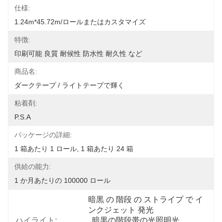
仕様:
1.24m*45.72m/ロールまたはカスタマイズ
特徴:
印刷可能 良質 耐候性 防水性 耐久性 など
商品名:
ダークテープ / ライトテープで輝く
粘着剤:
P.S.A
パッケージの詳細:
1 箱あたり 1 ロール, 1 箱あたり 24 箱
供給の能力:
1 か月あたりの 100000 ロール
暗黒 の 階段 の ストライプ で イ
ンクジェット 発光
ハイライト:
, 
暗黒の階段帯の光照明光
, 