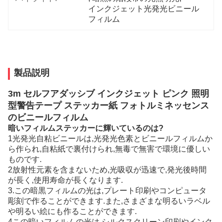
インクジェット光発光ビニール
フィルム
製品説明
3m セルフアダッシブ インクジェット ピンク 照明
型警告テープ ステッカー紙 フォトルミネッセンス
のビニールフィルム
暗いフィルムステッカーに輝いているのは?
1光発光自粘ビニールは,光発光色素とビニールフィルムか
ら作られ,自粘紙で裏付けられ,無毒で無害で環境に優しい
ものです.
2放射性元素を含まないため,光吸収が迅速で,発光後時間
が長く,使用寿命が長くなります.
3.この暗黒フィルムの光は,プレート印刷やコンピュータ
彫刻で作ることができます.また,さまざまな明るいラベル
や明るい絵にも作ることができます.
4この暗いフィルムの光は シルクスクリーン印刷やインク