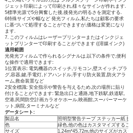
ジェット印刷によって印刷され,様々なサインが作れます.
5標準光源で5分興奮した後,後発光の明るさを測定する.
6特殊サイズや幅など 発光フィルム,私たちは顧客の要求
に基づいて処理することができますが,価格は変更になり
ます.
7. このフィルムはレーザープリンターまたはインクジェ
ットプリンターで印刷することができます ((溶媒インク)
適用範囲
光発光フィルムで作られるシグナルは,以下の条件で,便利
な操作で適用できます:
1位置表示: 電気機器のスイッチ,リモコン,壁スイッチ,プラ
グ,容器,鍵,手電灯,ドアハンドル,手すり防火装置,防火アラ
ーム,救命装置など
2安全標識: 安全指示や警告を与えるため,次の場所に貼り
付けることができます: 緊急出口と通路,地下鉄駅,鉄道駅,
空港,民間防空計画カラオケホール,映画館,スーパーマーケ
ット,病院,ターミナルなど
データシート:
製品名
照明型警告テープ ステッカー紙 提
色
緑色,他の色はカスタマイズするこ
サイズ
1.24m*45.72m,他のサイズが