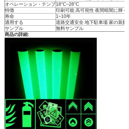
オペレーション・テンプ
18°C~28°C
特徴
印刷可能 高可視性 夜間暗闇に輝く
寿命
1~10年
適用する
道路交通安全 地下駐車場 家の装飾
サンプル
無料サンプル
商品の詳細: