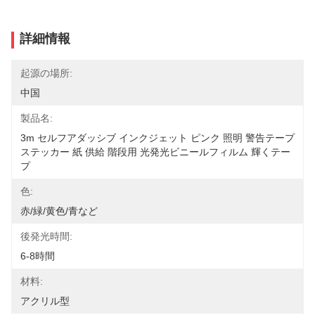
詳細情報
起源の場所:
中国
製品名:
3m セルフアダッシブ インクジェット ピンク 照明 警告テープ 
ステッカー 紙 供給 階段用 光発光ビニールフィルム 輝くテー
プ
色:
赤/緑/黄色/青など
後発光時間:
6-8時間
材料:
アクリル型