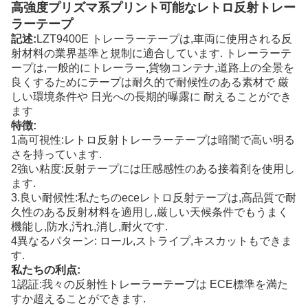
高強度プリズマ系プリント可能なレトロ反射トレー
ラーテープ
記述:
LZT9400E トレーラーテープは,車両に使用される反
射材料の業界基準と規制に適合しています. トレーラーテ
ープは,一般的にトレーラー,貨物コンテナ,道路上の全景を
良くするためにテープは耐久的で耐候性のある素材で 厳
しい環境条件や 日光への長期的曝露に 耐えることができ
ます
特徴:
1高可視性:レトロ反射トレーラーテープは暗闇で高い明る
さを持っています.
2強い粘度:反射テープには圧感感性のある接着剤を使用し
ます.
3.良い耐候性:私たちのeceレトロ反射テープは,高品質で耐
久性のある反射材料を適用し,厳しい天候条件でもうまく
機能し,防水,汚れ,消し,耐火です.
4異なるパターン: ロール,ストライプ,キスカットもできま
す.
私たちの利点:
1認証:我々の反射性トレーラーテープは ECE標準を満た
すか超えることができます.