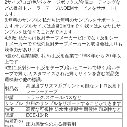
2サイズ/ロゴ/色/パッケージボックス/金属コーティングな
どの反射トレーラーテープのOEMサービスをサポートし
ます.
3.無料のサンプル: 私たちは無料のサンプルをサポートし
ます,サンプルサイズは通常2in*1mです,我々はあなたにサ
ンプルを送信することができます.
4原廠: 私たちは反射テープメーカーだけでなく反射シー
トメーカーです他の反射テープメーカーと取引会社よりも
競争力があります..
5豊かな産業経験: 我々は,反射産業で 1998 年から 20 年以
上です.
6主に,反射シート,反射テープ,暗いビニールで輝く,暗いテ
ープで輝く,カスタマイズされた輝くサインを含む製品交
通標識や他の標識.
高強度プリズマ系プリント可能なレトロ反射ト
製品名
レーラーテープ
申請
トラック,スクールバスなど
サンプル
無料のサンプルをサポートすることができます
特徴
高度な可視性 防水性 撕裂性 耐候性 印刷性など
認証
ECE-104R
粘着剤の
圧力感受性のある接着剤
種類