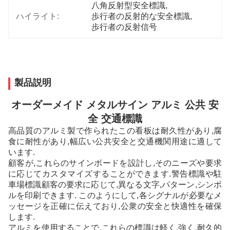
八角反射型安全標識
, 
ハイライト:
歩行者の反射的な安全標識
, 
歩行者の反射信号
製品説明
オーダーメイド メタルサイン アルミ 公共 安
全 交通標識
高品質のアルミ製で作られたこの看板は耐久性があり,腐
食に耐性があり,幅広い公共安全と交通機関用途に適して
います.
顧客が,これらのサインボードを設計し,そのニーズや要求
に応じてカスタマイズすることができます.警告標識や駐
車場標識顧客の要求に応じて,異なる文字,パターン,シンボ
ルを印刷できます. このようにして,各シグナルが必要なメ
ッセージを正確に伝えており,公衆の安全と快適性を確保
します.
アルミを使用することで,これらの標識は軽く,強く,耐久的