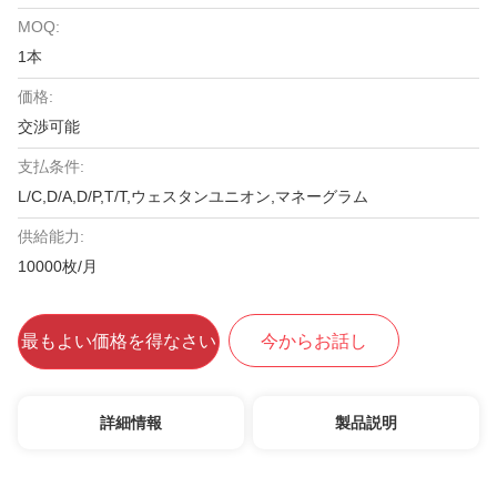
MOQ:
1本
価格:
交渉可能
支払条件:
L/C,D/A,D/P,T/T,ウェスタンユニオン,マネーグラム
供給能力:
10000枚/月
最もよい価格を得なさい
今からお話し
詳細情報
製品説明