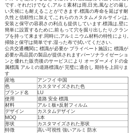
です. それだけでなく,アルミ素材は雨,日光,風などの厳し
い天候にも耐えることができます.標識の寿命を延ばす耐
久性と信頼性に加えて,これらのカスタムメタルサインは,
安装と保守の容易さの利点も提供しています.標識は,壁に
簡単に設置するために,前もって穴を掘り出したり,クラン
プを持って来ます.同時に,アルミニウム材料の特性により,
掃除と保守は簡単です.湿った布で拭いてください.
公共交通機関に 標識が必要か プライベート施設に 標識が
必要か高品質の製品が提供されますパーソナライゼーショ
ンと優れた販売後のサービスにより オーダーメイドの金
属標識 アルミの道路標識が 完璧に適合し 期待を上回りま
す
産地
アンフイ 中国
色
カスタマイズされた色
ブランド名
LU
使用
道路 安全 標識
材料
アルミ板+反射フィルム
デザイン
カスタムデザイン
MOQ
1本
形状
カスタマイズされた形状
特徴
高い可視性 強いアルミ 防水