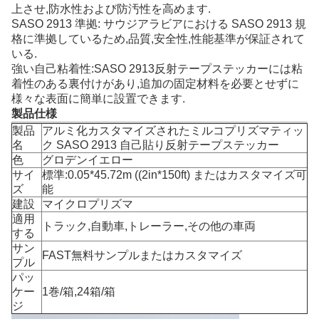
上させ,防水性および防汚性を高めます.
SASO 2913 準拠: サウジアラビアにおける SASO 2913 規
格に準拠しているため,品質,安全性,性能基準が保証されて
いる.
強い自己粘着性:SASO 2913反射テープステッカーには粘
着性のある裏付けがあり,追加の固定材料を必要とせずに
様々な表面に簡単に設置できます.
製品仕様
製品
アルミ化カスタマイズされたミルコプリズマティッ
名
ク SASO 2913 自己貼り反射テープステッカー
色
グロデンイエロー
サイ
標準:0.05*45.72m ((2in*150ft) またはカスタマイズ可
ズ
能
建設
マイクロプリズマ
適用
トラック,自動車,トレーラー,その他の車両
する
サン
FAST無料サンプルまたはカスタマイズ
プル
パッ
ケー
1巻/箱,24箱/箱
ジ