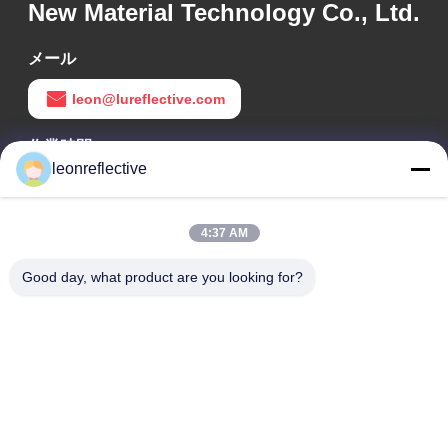
New Material Technology Co., Ltd.
メール
leon@lureflective.com
作業時間
leonreflective
9:00-18:00
住所
4:37 AM
会社の住所
Good day, what product are you looking for?
2階,D2ビル,黄井科学技術公園,ハイテクゾーン,河北,安??,中国
工場住所
ショウシュ・モダン・インダストリアル・パーク, 華南, 安??,
中国
電話番号
0086-13524216265