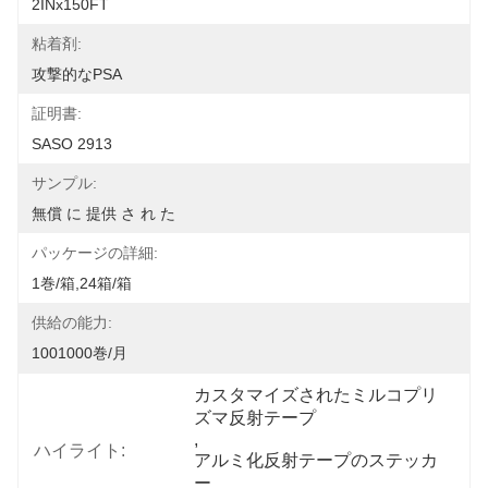
2INx150FT
粘着剤:
攻撃的なPSA
証明書:
SASO 2913
サンプル:
無償 に 提供 さ れ た
パッケージの詳細:
1巻/箱,24箱/箱
供給の能力:
1001000巻/月
カスタマイズされたミルコプリ
ズマ反射テープ
, 
ハイライト:
アルミ化反射テープのステッカ
ー