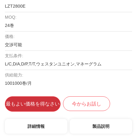
LZT2800E
MOQ:
24巻
価格:
交渉可能
支払条件:
L/C,D/A,D/P,T/T,ウェスタンユニオン,マネーグラム
供給能力:
1001000巻/月
最もよい価格を得なさい
今からお話し
詳細情報
製品説明