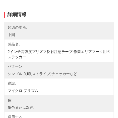
詳細情報
起源の場所:
中国
製品名:
2インチ高強度プリズマ反射注意テープ 作業エリアマーク用の
ステッカー
パターン:
シンプル,矢印,ストライプ,チェッカーなど
建設:
マイクロ プリズム
色:
単色または双色
適用する: