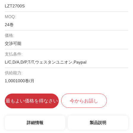
LZT2700S
MOQ:
24巻
価格:
交渉可能
支払条件:
L/C,D/A,D/P,T/T,ウェスタンユニオン,Paypal
供給能力:
1,0001000巻/月
最もよい価格を得なさい
今からお話し
詳細情報
製品説明