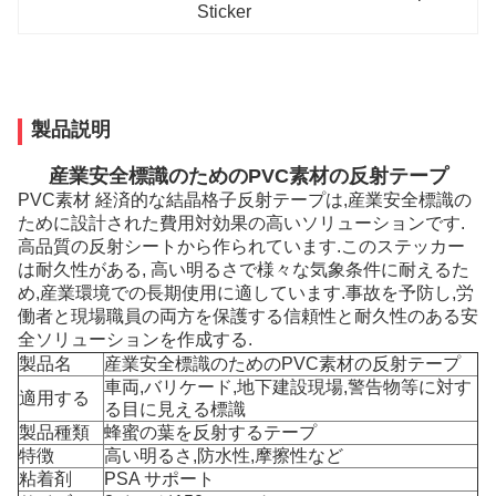
Sticker
製品説明
産業安全標識のためのPVC素材の反射テープ
PVC素材 経済的な結晶格子反射テープは,産業安全標識の
ために設計された費用対効果の高いソリューションです.
高品質の反射シートから作られています.このステッカー
は耐久性がある, 高い明るさで様々な気象条件に耐えるた
め,産業環境での長期使用に適しています.事故を予防し,労
働者と現場職員の両方を保護する信頼性と耐久性のある安
全ソリューションを作成する.
製品名
産業安全標識のためのPVC素材の反射テープ
車両,バリケード,地下建設現場,警告物等に対す
適用する
る目に見える標識
製品種類
蜂蜜の葉を反射するテープ
特徴
高い明るさ,防水性,摩擦性など
粘着剤
PSA サポート