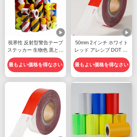
視界性 反射型警告テープ
50mm 2インチ ホワイト
ステッカー 生物色 黒と黄
レッド アレシブ DOT C2
色
reflektive 安全テープ 自動
最もよい価格を得なさい
車用トラックに貼り付け
最もよい価格を得なさい