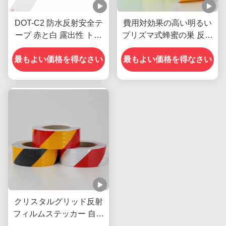
DOT-C2 防水反射安全テ
費用対効果の高い明るい
ープ 赤と白 露出性 トレ
プリズマ式蜂蜜の巣 反射
ーラー用の接着剤 交通標
性 透明性 安全マークテー
最もよい価格を得なさい
識製品
最もよい価格を得なさい
プ
クリスタルグリッド反射
フィルムステッカー 自己
粘着格子反射ビニール 道