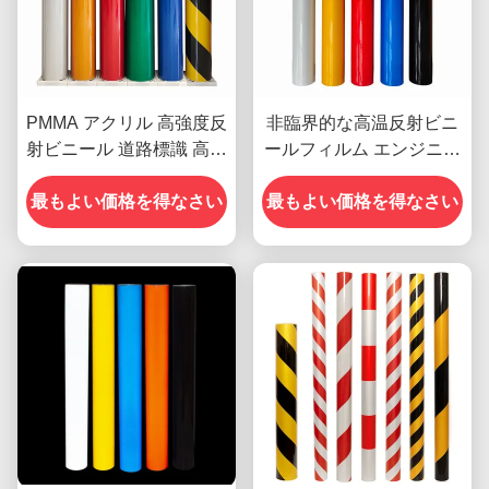
PMMA アクリル 高強度反
非臨界的な高温反射ビニ
射ビニール 道路標識 高明
ールフィルム エンジニア
るさ
級 OEM
最もよい価格を得なさい
最もよい価格を得なさい