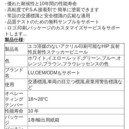
- 優れた耐候性と10年間の性能寿命
- 高粘度でP.S.A.接着剤で 簡単に塗装できます
- 常設の交通標識と安全標識の広範な適用
- 品質テストのための無料サンプルをサポート
- ロゴ,印刷,パッケージのカスタマイズサービスをサポー
トします...
製品仕様:
エコ溶媒のないアクリル印刷可能なHIP 反射
製品名
性反射性ステッカービニール
ホワイト,イエロー,レッド,グリーン,ブルー,オ
色
レンジ,ブラウン,フラウレッセンスの色
ブランド
LU,OEM/ODMもサポート
名
交通標識,車両の目立つ標識,産業用警告標識な
使用
ど
オペレー
ティング
18〜28°C
テンパー
性能寿命
10 年
パッケー
1巻/輸出用紙箱
ジ
パッキン