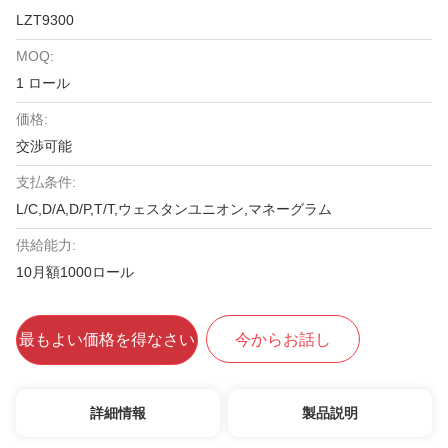
LZT9300
MOQ:
1 ロール
価格:
交渉可能
支払条件:
L/C,D/A,D/P,T/T,ウェスタンユニオン,マネーグラム
供給能力:
10月額1000ロール
最もよい価格を得なさい
今からお話し
詳細情報
製品説明