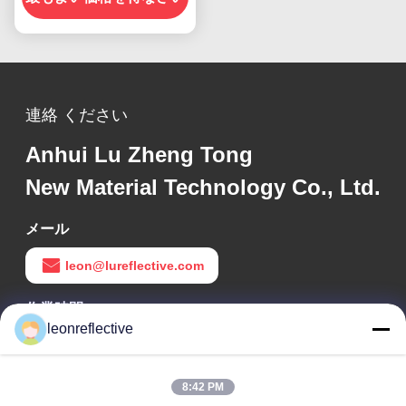
連絡 ください
Anhui Lu Zheng Tong
New Material Technology Co., Ltd.
メール
leon@lureflective.com
作業時間
leonreflective
9:00-18:00
住所
8:42 PM