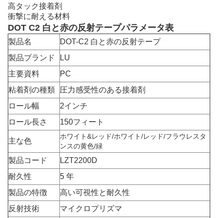
高タック接着剤
衝撃に耐える材料
DOT C2 白と赤の反射テープパラメータ表
製品名
DOT-C2 白と赤の反射テープ
製品ブランド
LU
主要資料
PC
粘着剤の種類
圧力感受性のある接着剤
ロール幅
2インチ
ロール長さ
150フィート
ホワイト&レッド/ホワイト/レッド/フラウレスタ
主な色
ンスの黄色/緑
製品コード
LZT2200D
耐久性
5 年
製品の特徴
高い可視性と耐久性
反射技術
マイクロプリズマ