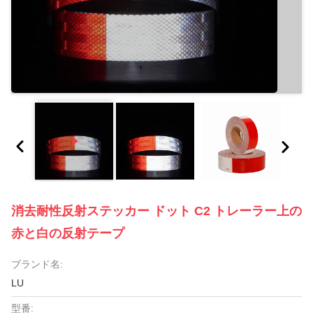
消去耐性反射ステッカー ドット C2 トレーラー上の
赤と白の反射テープ
ブランド名:
LU
型番: