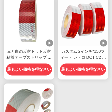
赤と白の反射ドット反射
カスタム 2インチ*150フ
粘着テープストリップ 屋
ィート レトロ DOT C2 ト
外用
ラック用トレーラー用反
最もよい価格を得なさい
最もよい価格を得なさい
射テープステッカー