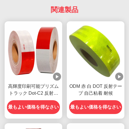
関連製品
高輝度印刷可能プリズム
ODM 赤 白 DOT 反射テー
トラック Dot-C2 反射テ
プ 自己粘着 耐候
ープ
最もよい価格を得なさい
最もよい価格を得なさい