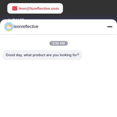
leon@lureflective.com
作業時間
leonreflective
9:00-18:00
住所
8:56 AM
会社の住所
Good day, what product are you looking for?
2階,D2ビル,黄井科学技術公園,ハイテクゾーン,河北,安??,中国
工場住所
ショウシュ・モダン・インダストリアル・パーク, 華南, 安??,
中国
電話番号
0086-13524216265