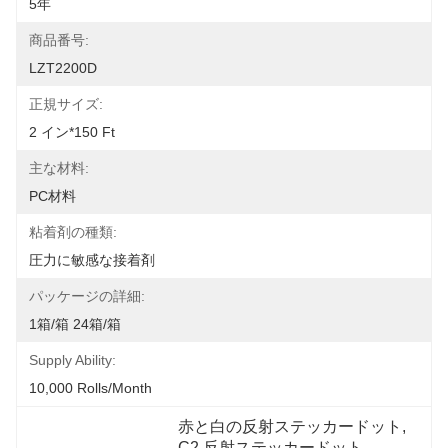
5年
商品番号:
LZT2200D
正規サイズ:
2 イン*150 Ft
主な材料:
PC材料
粘着剤の種類:
圧力に敏感な接着剤
パッケージの詳細:
1箱/箱 24箱/箱
Supply Ability:
10,000 Rolls/month
赤と白の反射ステッカードット
, 
C2 反射ステッカードット
, 