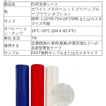
製品名
EGP反射シート
ホワイト,イエロー,レッド,グリーン,ブル
色
ー,ブラウン,オプション
標準: 1.22*45.72m ((4*150ft) またはカスタ
サイズ
マイズ可能
オペレーショ
18°C~28°C ((64.4~82.4°F)
ン・テンプ
奉仕 生活
7年
交通標識や,車両,船舶,作業区域などへの
適用する
反射型警告テープ
サンプル
FAST無料サンプルまたはカスタマイズ