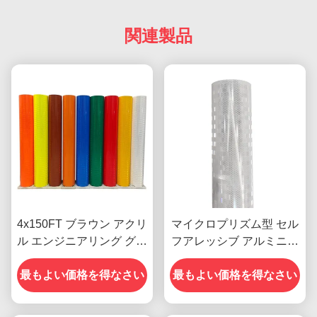
関連製品
4x150FT ブラウン アクリ
マイクロプリズム型 セル
ル エンジニアリング グレ
フアレッシブ アルミニ化
ード EGP プリズマ 逆反
EGP反射フィルム
射シート 道路標識用ビニ
最もよい価格を得なさい
最もよい価格を得なさい
ール