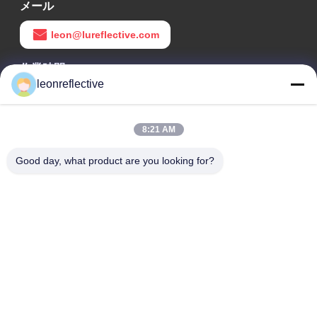
メール
leon@lureflective.com
作業時間
leonreflective
9:00-18:00
住所
8:21 AM
会社の住所
Good day, what product are you looking for?
2階,D2ビル,黄井科学技術公園,ハイテクゾーン,河北,安??,中国
工場住所
ショウシュ・モダン・インダストリアル・パーク, 華南, 安??,
中国
電話番号
0086-13524216265