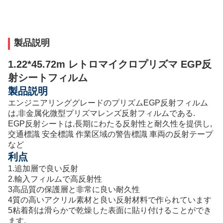
製品説明
1.22*45.72m レトロマイクロプリズマ EGP反
射シートフィルム
製品説明
エンジニアリンググレードのプリズムEGP反射フィルム
は,非金属化微型プリズマレンズ反射フィルムである.
EGP反射シートは,長期にわたる反射性と耐久性を提供し,
交通標識 安全標識 作業区域の警告標識 車両の反射テープ
など
利点
1.
追加層で良い反射
2.
輸入フィルムで高反射性
3高品質の保護層と非常に良い耐久性
4質の高いアクリル素材と良い反射材料で作られています
5粘着剤は滑らかで乾燥した表面に貼り付けることができ
ます.