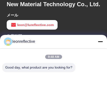
New Material Technology Co., Ltd.
メール
leon@lureflective.com
作業時間
leonreflective
9:00-18:00
住所
9:48 AM
会社の住所
Good day, what product are you looking for?
2階,D2ビル,黄井科学技術公園,ハイテクゾーン,河北,安??,中国
工場住所
ショウシュ・モダン・インダストリアル・パーク, 華南, 安??,
中国
電話番号
0086-13524216265