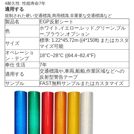
4耐久性: 性能寿命7年
適用する
規制された硬い交通標識,商用標識,非重要な交通標識など
製品名
EGP反射シート
ホワイト,イエロー,レッド,グリーン,ブル
色
ー,ブラウン,オプション
標準: 1.22*45.72m ((4*150ft) またはカスタ
サイズ
マイズ可能
オペレーショ
18°C~28°C ((64.4~82.4°F)
ン・テンプ
奉仕 生活
7年
交通標識や,車両,船舶,作業区域などへの
適用する
反射型警告テープ
サンプル
FAST無料サンプルまたはカスタマイズ