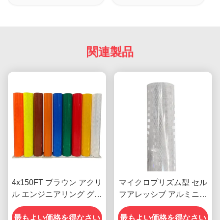
関連製品
4x150FT ブラウン アクリ
マイクロプリズム型 セル
ル エンジニアリング グレ
フアレッシブ アルミニ化
ード EGP プリズマ 逆反
EGP反射フィルム
射シート 道路標識用ビニ
最もよい価格を得なさい
最もよい価格を得なさい