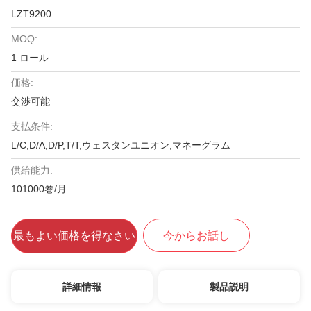
LZT9200
MOQ:
1 ロール
価格:
交渉可能
支払条件:
L/C,D/A,D/P,T/T,ウェスタンユニオン,マネーグラム
供給能力:
101000巻/月
最もよい価格を得なさい
今からお話し
詳細情報
製品説明