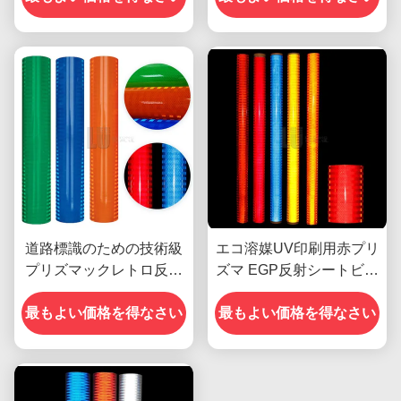
ール
道路標識のための技術級
エコ溶媒UV印刷用赤プリ
プリズマックレトロ反射
ズマ EGP反射シートビニ
シート
ール
最もよい価格を得なさい
最もよい価格を得なさい