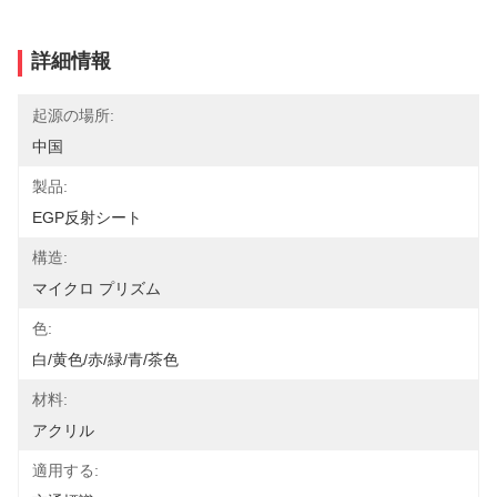
詳細情報
起源の場所:
中国
製品:
EGP反射シート
構造:
マイクロ プリズム
色:
白/黄色/赤/緑/青/茶色
材料:
アクリル
適用する: