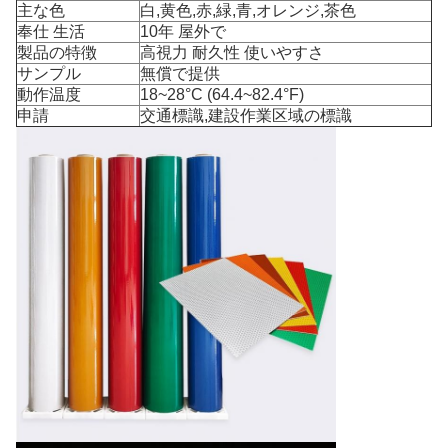
主な色
白,黄色,赤,緑,青,オレンジ,茶色
奉仕 生活
10年 屋外で
製品の特徴
高視力 耐久性 使いやすさ
サンプル
無償で提供
動作温度
18~28°C (64.4~82.4°F)
申請
交通標識,建設作業区域の標識