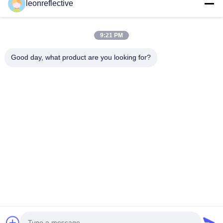
leonreflective
9:00-18:00
住所
9:21 PM
会社の住所
Good day, what product are you looking for?
2階,D2ビル,黄井科学技術公園,ハイテクゾーン,河北,安??,中国
工場住所
ショウシュ・モダン・インダストリアル・パーク, 華南, 安??,
中国
電話番号
0086-13524216265
中国の良質 プリズム反射シート 製造者。版権の© -2026 Anhui Lu
Zheng Tong New Material Technology Co., Ltd. . 複製権所有。
プライバシーポリシー
|
地図