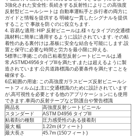
3強化された安全性: 長続きする反射性によりこの高強度
反射型ビニールシートは 自動車運転手と歩行者の両方に
ガイドと情報を提供する 明確な一貫したシグナルを提供
することで 事故を防ぐのに役立ちます.
4. 容易な適用: HIP 反射ビニールは,様々なタイプの交通標
識材料に簡単に適用するように設計されています. その粘
着性のある裏付けは,基板に安全な結合を可能にします.設
置と保守に必要な時間と労力を最小限に抑える.
5標準に準拠:この自己粘着型反射シートビニールは,通
常,ASTMD4956タイプIIIを満たす,または超えるように製
造されています.公共道路標識の必要条件を満たすことを
確保する.
6広範囲の用途: この高強度ガラスビーズ反射ビニールシ
ートフィルムは,主に交通標識のために設計されています
が,高可視性を必要とする他のアプリケーションにも使用
できます.車両の反射テープなど防護台や警告標識
商品名
高強度反射シートビニール
スタンダード
ASTM D4956 タイプIII
粘着剤の種類
圧力感受性のある接着剤
最大 幅
1.22m (4フィート)
最大長さ
45.7m (150フィート)