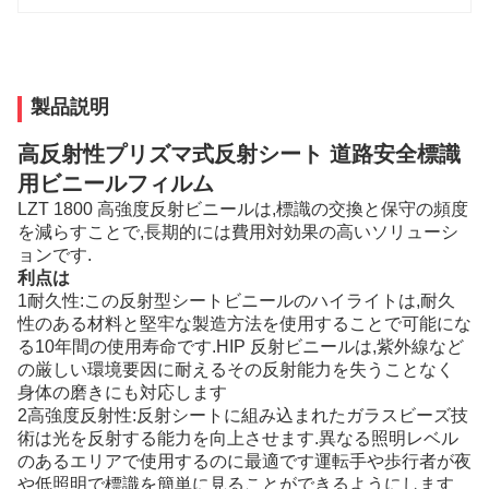
製品説明
高反射性プリズマ式反射シート 道路安全標識
用ビニールフィルム
LZT 1800 高強度反射ビニールは,標識の交換と保守の頻度
を減らすことで,長期的には費用対効果の高いソリューシ
ョンです.
利点は
1耐久性:この反射型シートビニールのハイライトは,耐久
性のある材料と堅牢な製造方法を使用することで可能にな
る10年間の使用寿命です.HIP 反射ビニールは,紫外線など
の厳しい環境要因に耐えるその反射能力を失うことなく
身体の磨きにも対応します
2高強度反射性:反射シートに組み込まれたガラスビーズ技
術は光を反射する能力を向上させます.異なる照明レベル
のあるエリアで使用するのに最適です運転手や歩行者が夜
や低照明で標識を簡単に見ることができるようにします