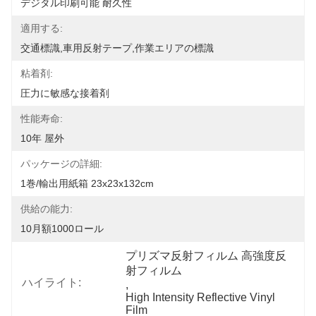
デジタル印刷可能 耐久性
適用する:
交通標識,車用反射テープ,作業エリアの標識
粘着剤:
圧力に敏感な接着剤
性能寿命:
10年 屋外
パッケージの詳細:
1巻/輸出用紙箱 23x23x132cm
供給の能力:
10月額1000ロール
プリズマ反射フィルム 高強度反
射フィルム
ハイライト:
, 
High Intensity Reflective Vinyl 
Film