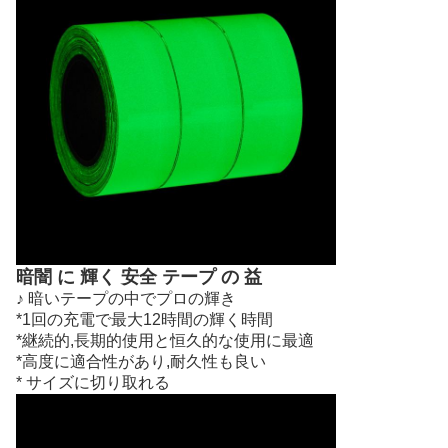
暗闇 に 輝く 安全 テープ の 益
♪ 暗いテープの中でプロの輝き
*1回の充電で最大12時間の輝く時間
*継続的,長期的使用と恒久的な使用に最適
*高度に適合性があり,耐久性も良い
* サイズに切り取れる