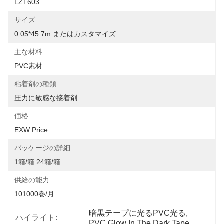
LZT603
サイズ:
0.05*45.7m またはカスタマイズ
主な材料:
PVC素材
粘着剤の種類:
圧力に敏感な接着剤
価格:
EXW Price
パッケージの詳細:
1箱/箱 24箱/箱
供給の能力:
101000巻/月
暗黒テープに光るPVC光る
, 
ハイライト:
PVC Glow In The Dark Tape