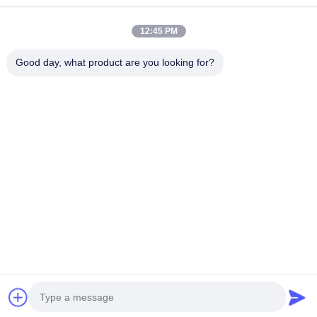
住所
12:45 PM
会社の住所
Good day, what product are you looking for?
2階,D2ビル,黄井科学技術公園,ハイテクゾーン,河北,安??,中国
工場住所
ショウシュ・モダン・インダストリアル・パーク, 華南, 安??,
中国
電話番号
0086-13524216265
中国の良質 プリズム反射シート 製造者。版権の© -2026 Anhui Lu
Zheng Tong New Material Technology Co., Ltd. . 複製権所有。
プライバシーポリシー
|
地図