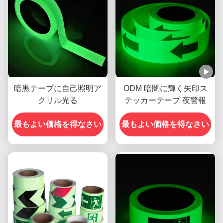
暗黒テープに自己照明ア
ODM 暗闇に輝く矢印ス
クリル光る
テッカーテープ 夜警報
最もよい価格を得なさい
最もよい価格を得なさい