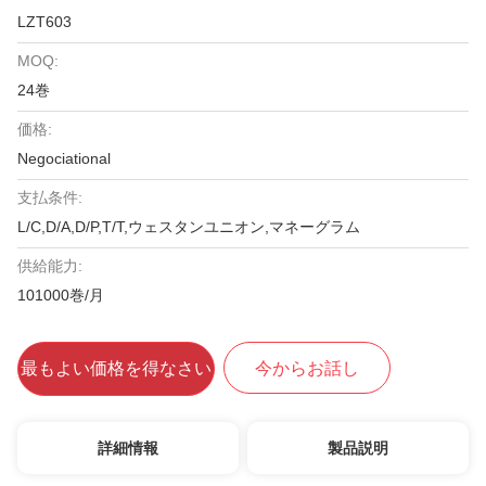
LZT603
MOQ:
24巻
価格:
Negociational
支払条件:
L/C,D/A,D/P,T/T,ウェスタンユニオン,マネーグラム
供給能力:
101000巻/月
最もよい価格を得なさい
今からお話し
詳細情報
製品説明