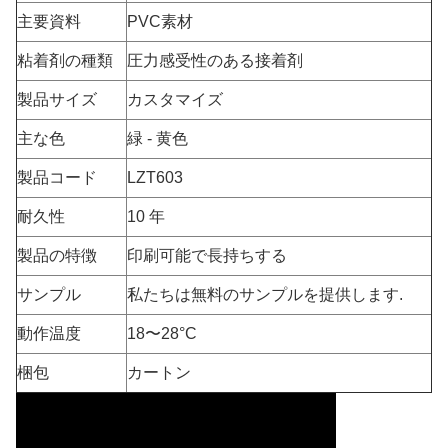
主要資料
PVC素材
粘着剤の種類
圧力感受性のある接着剤
製品サイズ
カスタマイズ
主な色
緑 - 黄色
製品コード
LZT603
耐久性
10 年
製品の特徴
印刷可能で長持ちする
サンプル
私たちは無料のサンプルを提供します.
動作温度
18〜28°C
梱包
カートン