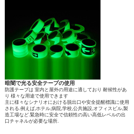
暗闇で光る安全テープの使用
防護テープは 室内と屋外の用途に適しており 耐候性があ
り 様々な用途で使用できます
主に様々なシナリオにおける脱出口や安全提醒標識に使用
される.例えば,ホテル,病院,学校,公共施設,オフィスビル,製
造工場など.緊急時に安全で信頼性の高い高低レベルの出
口チャネルが必要な場所.