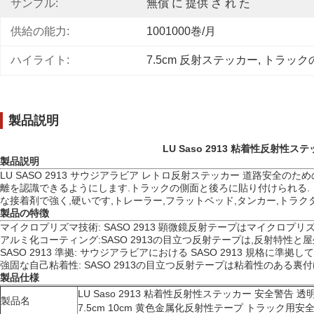
サンプル:
無償 に 提供 さ れ た
供給の能力:
1001000巻/月
ハイライト:
7.5cm 反射ステッカー
, 
トラック
製品説明
LU Saso 2913 粘着性反射性
製品説明
LU SASO 2913 サウジアラビア レトロ反射ステッカー 道路
離を認識できるようにします.トラックの側面と後ろに貼り付けられる. 
な接着剤で強く,硬いです,トレーラー,フラットベッド,タンカー,トラク
製品の特徴
マイクロプリズマ技術: SASO 2913 顕微鏡反射テープはマイクロ
アルミ化コーティング:SASO 2913の目立つ反射テープは,反射特性
SASO 2913 準拠: サウジアラビアにおける SASO 2913 規格に準
強固な自己粘着性: SASO 2913の目立つ反射テープは粘着性のあ
製品仕様
LU Saso 2913 粘着性反射性ステッカー 安全警告 透明
製品名
7.5cm 10cm 黄色金属化反射性テープ トラック用