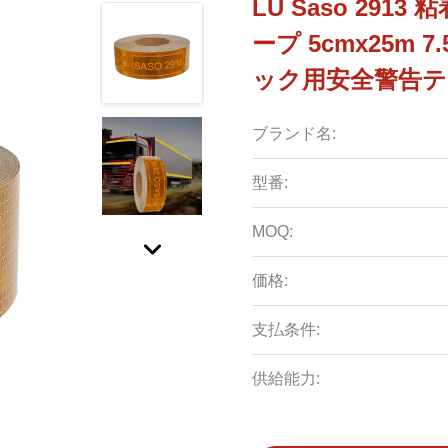
LU Saso 29
ープ 5cmx25m 
ック用安全警告テ
ブランド名:
型番:
MOQ:
価格:
支払条件:
供給能力: