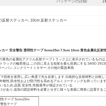
パッケージの詳細:
1
の反射ステッカー
, 
10cm 反射ステッカー
ステッカー 安全警告 透明性テープ 5cmx25m 7.5cm 10cm 黄色金属
安全のための黄色の金属化アクリル反射テープトラック上に表示されているも
トラックの輪郭形は,この目に見える知覚を最も容易にする.SASO 29
ター,バン,コンクリートミキサー,その他の緊急車両.
プリズマ技術を使用し,広い角度で光を反射します.伝統的な反射材料と比較
と屋外耐性,防水性および防汚性を高めるアルミコーティングを持っています
拠しているため,品質,安全性,性能基準が保証されている.
る裏付けがあり,追加の固定材料を必要とせずに様々な表面に簡単に設置する
性テープ 5cmx25m
安全警告テープ