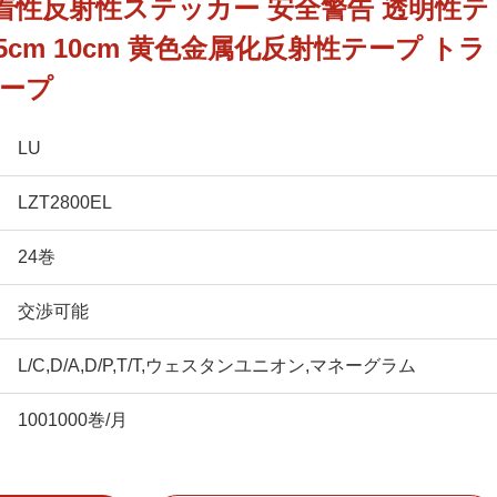
13 粘着性反射性ステッカー 安全警告 透明性テ
7.5cm 10cm 黄色金属化反射性テープ トラ
ープ
LU
LZT2800EL
24巻
交渉可能
L/C,D/A,D/P,T/T,ウェスタンユニオン,マネーグラム
1001000巻/月