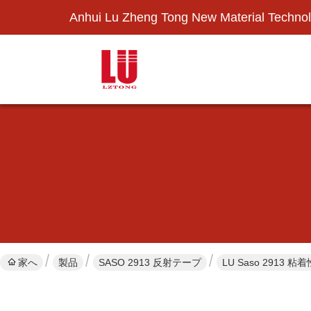
Anhui Lu Zheng Tong New Material Technol
家へ
製品
SASO 2913 反射テープ
LU Saso 291