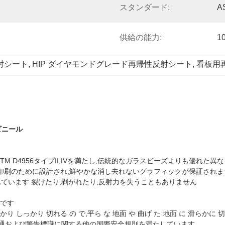
スタンダード:
A
供給の能力:
1
射シート
, 
HIP ダイヤモンドグレード再帰性反射シート
, 
看板用
ビニール
ASTM D4956タイプII,IVを満たし,伝統的なガラスビーズよりも優れ
印刷のために設計され,鮮やかな消し去れないグラフィックが保証されま
れています 裂けたり,剥がれたり,反射力を失うこともありません
適です
 しっかり 切れる の で,平ら な 地面 や 曲げ た 地面 に 滑らかに 切
9,および交通および警告標識に関する他の国際安全規則を満たしています.