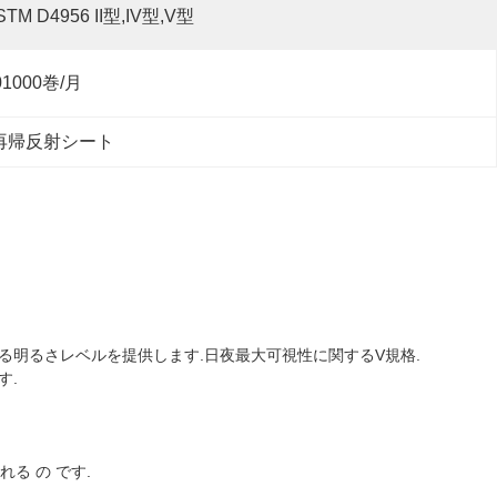
STM D4956 II型,IV型,V型
01000巻/月
再帰反射シート
た異なる明るさレベルを提供します.日夜最大可視性に関するV規格.
す.
れる の です.