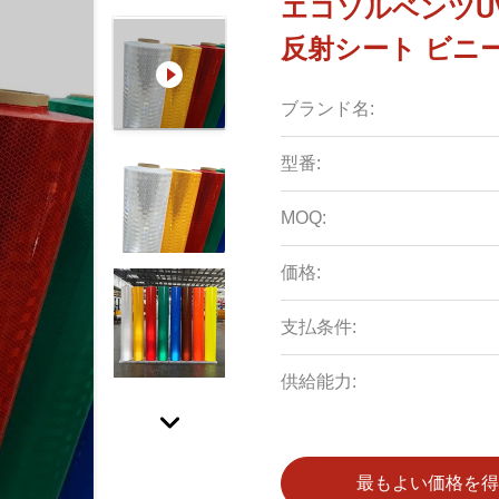
エコソルベンツUV
反射シート ビニ
ブランド名:
型番:
MOQ:
価格:
支払条件:
供給能力:
最もよい価格を得