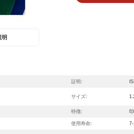
説明
証明:
I
サイズ:
1
特徴:
印
使用寿命:
7