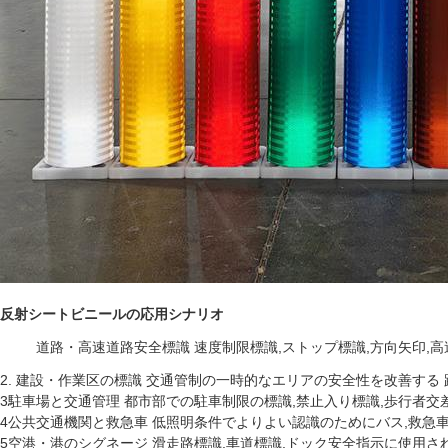
反射シートビニールの応用シナリオ
道路・高速道路安全標識 速度制限標識,ストップ標識,方向矢印,
2. 建設・作業区の標識 交通管制の一時的なエリアの安全性を改善する 
3駐車場と交通管理 都市部での駐車制限の標識,禁止入り標識,歩行者交
4公共交通機関と救急車 低照明条件でよりよい認識のためにバス,救急車
5空港・港のシグネージ 滑走路標識,車道標識,ドック安全指示に使用さ