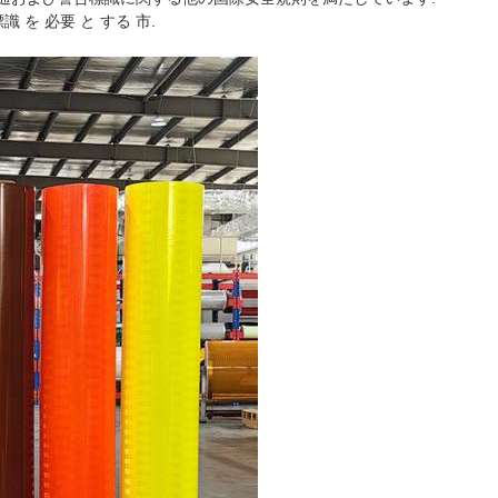
識 を 必要 と する 市.