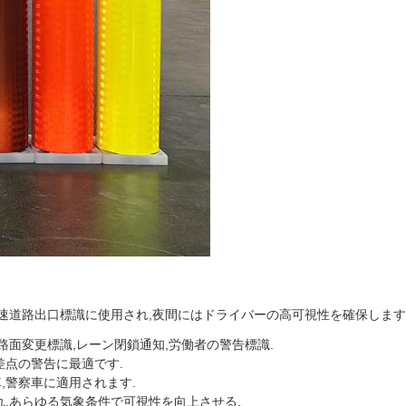
高速道路出口標識に使用され,夜間にはドライバーの高可視性を確保します
路面変更標識,レーン閉鎖通知,労働者の警告標識.
差点の警告に最適です.
,警察車に適用されます.
れ,あらゆる気象条件で可視性を向上させる.