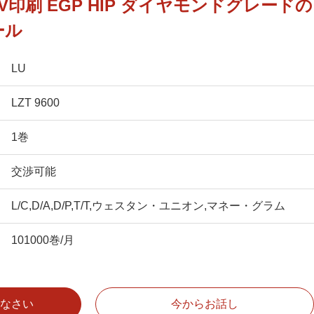
印刷 EGP HIP ダイヤモンドグレードの
ール
LU
LZT 9600
1巻
交渉可能
L/C,D/A,D/P,T/T,ウェスタン・ユニオン,マネー・グラム
101000巻/月
なさい
今からお話し