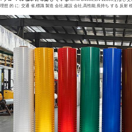
理想 的 に: 交通 省,標識 製造 会社,建設 会社,高性能,長持ち する 反射 標