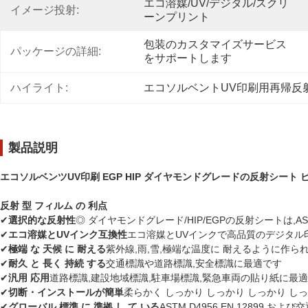
エコ溶媒/UV/デジタル/スクリ
イメージ投射:
ーンプリント
包装のカスタマイズサービス
パッケージの詳細:
をサポートします
ハイライト:
エコソルベントUV印刷用再帰反
製品説明
エコソルベンツUV印刷 EGP HIP ダイヤモンドグレードの反射シート 
反射 型 フィルム の 利点
✔
選択的な反射性
◎ ダイヤモンドグレード/HIP/EGPの反射シートは,
✔
エコ溶媒とUVインク互換性
エコ溶媒とUVインクで高品質のデジタル
✔
極端 な 天候 に 耐える
紫外線,雨,雪,極端な温度に 耐えるように作ら
✔
耐久 と 長く 持続 する
交通標識や道路標識,安全標識に最適です
✔
汎用 応用
道路標識,建設地域標識,駐車場標識,緊急車両の貼り紙に最
✔
切断・インストールが簡単
柔らかく しっかり しっかり しっかり しっかり
✔
グローバル 標準 に 準拠 し て いる
ASTM D4956,EN 1289