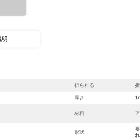
説明
折られる:
折
厚さ:
1
材料:
ア
要
形状:
れ