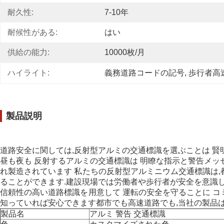
耐久性:
7-10年
耐候性がある:
はい
供給の能力:
10000枚/月
ハイライト:
義務道路コードの記号
, 
歩行者高
製品説明
道路安全に関しては,反射型アルミの交通標識を選ぶことは 賢
昼も夜も 反射するアルミの交通標識は 明瞭な指示と警告メッ
れ製造されています
私たちの反射型アルミニウム交通標識は,
ることができます.建設現場では労働者や歩行者が安全を意識し
信頼性の高い道路標識を用意して 運転の安全を守ることに 
知っていれば安心できます都市でも高速道路でも,当社の製品は
製品名
アルミ 警告 交通標識