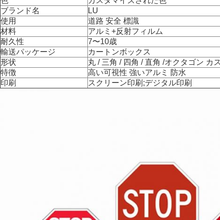
色
カスタマイズされた色
ブランド名
LU
使用
道路 安全 標識
材料
アルミ+反射フィルム
耐久性
7〜10歳
輸送パッケージ
カートンボックス
形状
丸 / 三角 / 四角 / 直角 /
オクタゴン
カ
特徴
高い可視性 強いアルミ 防水
印刷
スクリーン印刷;デジタル印刷