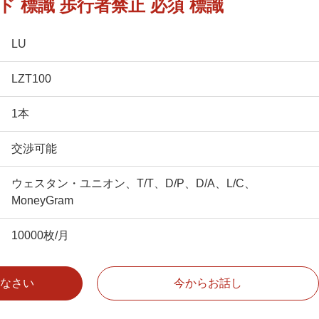
 標識 歩行者禁止 必須 標識
LU
LZT100
1本
交渉可能
ウェスタン・ユニオン、T/T、D/P、D/A、L/C、
MoneyGram
10000枚/月
なさい
今からお話し