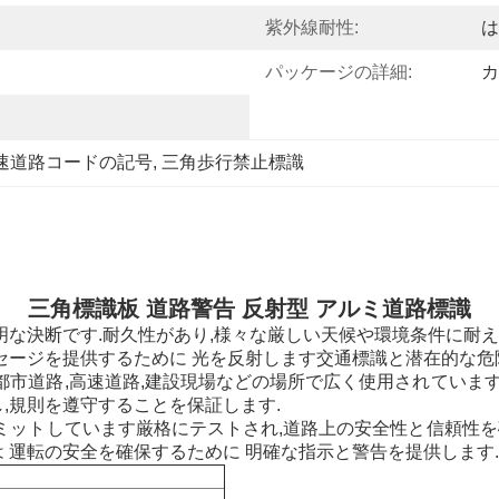
紫外線耐性:
は
パッケージの詳細:
カ
速道路コードの記号
, 
三角歩行禁止標識
三角標識板 道路警告 反射型 アルミ道路標識
明な決断です.耐久性があり,様々な厳しい天候や環境条件に耐え
セージを提供するために 光を反射します交通標識と潜在的な危
都市道路,高速道路,建設現場などの場所で広く使用されています
,規則を遵守することを保証します.
コミットしています厳格にテストされ,道路上の安全性と信頼性
 運転の安全を確保するために 明確な指示と警告を提供します.