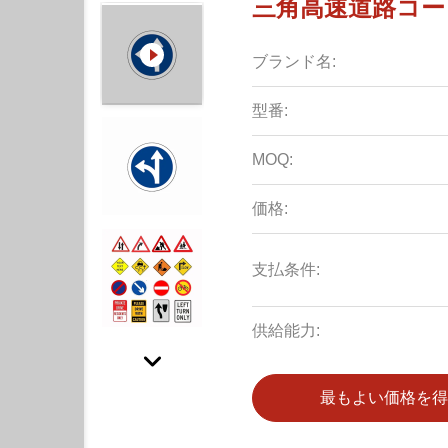
三角高速道路コード
ブランド名:
型番:
MOQ:
価格:
支払条件:
供給能力:
最もよい価格を得