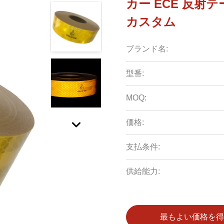
カー ECE 反射
カスタム
ブランド名:
型番:
MOQ:
価格:
支払条件:
供給能力:
最もよい価格を得