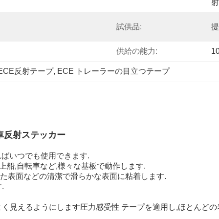
射
試供品:
提
供給の能力:
1
ECE反射テープ
, 
ECE トレーラーの目立つテープ
車反射ステッカー
ればいつでも使用できます.
水上船,自転車など,様々な基板で動作します.
れた表面などの清潔で滑らかな表面に粘着します.
.
く見えるようにします圧力感受性 テープを適用し,ほとんどの