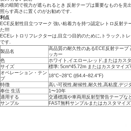
夜の暗闇で視力が遮られるとき 反射テープは重要なものを見
照らす高さに置くのがお勧めです.
利点
ECE反射性目立つマーク 強い粘着力を持つ認定レトロ反射テープ
た!!!!
ECEレトロリフレクターは,目立つ目的のために,トラック,ト
です.
高品質の耐久性のあるECE反射テープ
製品名
ッカー
色
ホワイト,イエロー,レッド,またはカス
サイズ
標準: 5cm*45.72m またはカスタマイ
オペレーション・テン
18°C~28°C ((64.4~82.4°F)
プ
特徴
高い可視性,耐候性,耐久性,高粘度,デ
奉仕 生活
1〜10年
適用する
交通標識や車両用反射型警告テープな
サンプル
FAST無料サンプルまたはカスタマイズ