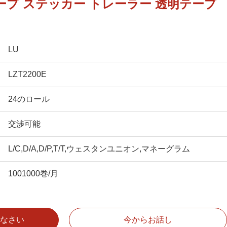
テープ ステッカー トレーラー 透明テープ
LU
LZT2200E
24のロール
交渉可能
L/C,D/A,D/P,T/T,ウェスタンユニオン,マネーグラム
1001000巻/月
なさい
今からお話し