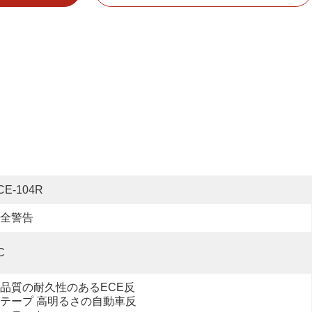
CE-104R
全警告
C
品質の耐久性のあるECE反
テープ 高明るさの自動車反