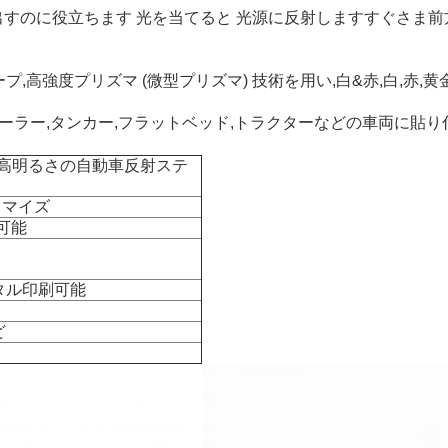
出すのに役立ちます 光を当てると 光源に反射しますすぐさま
,高強度プリズマ (微型プリズマ) 技術を用い,白&赤,白,赤,
レーラー,タンカー,フラットベッド,トラクターなどの車両に貼
 高明るさの自動車反射ステ
タマイズ
ズ可能
ジタル印刷可能
ど