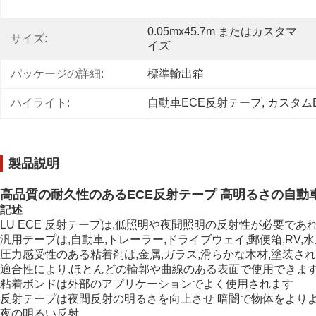
0.05mx45.7m またはカスタマ
サイズ:
イズ
パッケージの詳細:
標準輸出箱
ハイライト:
自動車ECE反射テープ
, 
カスタム
製品説明
高品質の耐久性のあるECE反射テープ 高明るさの自動
記述
LU ECE 反射テープは,低照明や夜間照明の反射性が必要であ
汎用テープは,自動車,トレーラー,ドライブウェイ,郵便箱,RV,
圧力感受性のある粘着剤は,金属,ガラス,滑らかな木材,塗装さ
適合性により,ほとんどの輪郭や曲線のある表面で使用できます
粘着ボンドは外部のアプリケーションでよく使用されます
反射テープは夜間反射の明るさを向上させ 暗闇で物体をよりよ
夜の明るい反射