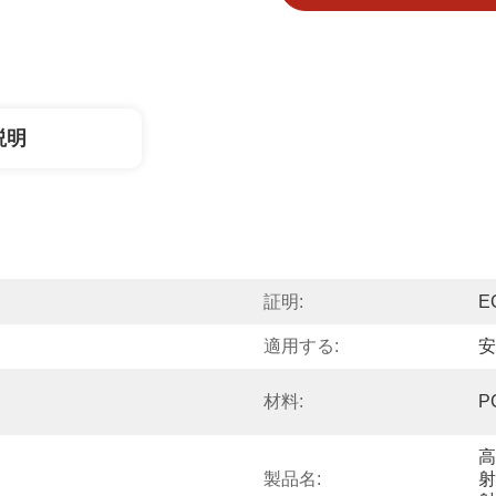
説明
証明:
E
適用する:
安
材料:
P
高
製品名:
射