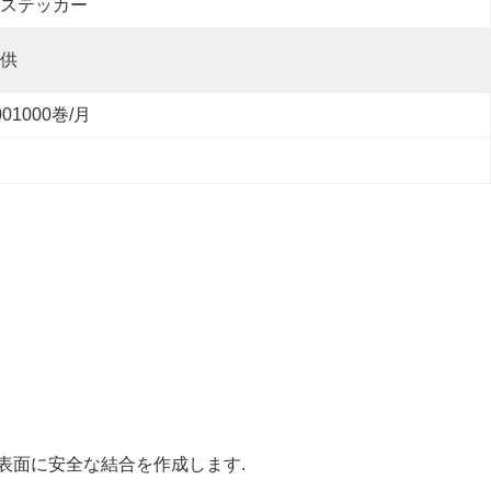
ステッカー
供
001000巻/月
表面に安全な結合を作成します.