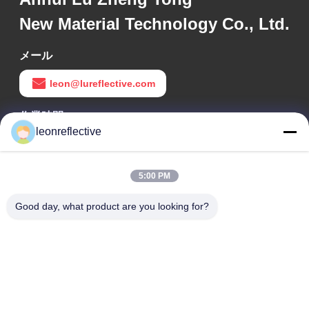
New Material Technology Co., Ltd.
メール
leon@lureflective.com
作業時間
leonreflective
9:00-18:00
住所
5:00 PM
会社の住所
Good day, what product are you looking for?
2階,D2ビル,黄井科学技術公園,ハイテクゾーン,河北,安??,中国
工場住所
ショウシュ・モダン・インダストリアル・パーク, 華南, 安??,
中国
電話番号