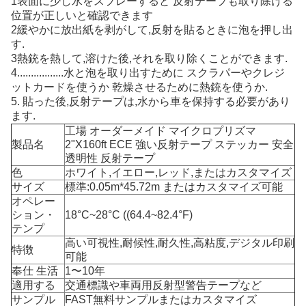
1表面に少し水をスプレーすると 反射テープも取り除ける
位置が正しいと確認できます
2緩やかに放出紙を剥がして,反射を貼るときに泡を押し出
す.
3熱銃を熱して,溶けた後,それを取り除くことができます.
4.................水と泡を取り出すために スクラパーやクレジ
ットカードを使うか 乾燥させるために熱銃を使うか.
5. 貼った後,反射テープは,水から車を保持する必要があり
ます.
工場 オーダーメイド マイクロプリズマ
製品名
2"X160ft ECE 強い反射テープ ステッカー 安全
透明性 反射テープ
色
ホワイト,イエロー,レッド,またはカスタマイズ
サイズ
標準:0.05m*45.72m またはカスタマイズ可能
オペレー
ション・
18°C~28°C ((64.4~82.4°F)
テンプ
高い可視性,耐候性,耐久性,高粘度,デジタル印刷
特徴
可能
奉仕 生活
1〜10年
適用する
交通標識や車両用反射型警告テープなど
サンプル
FAST無料サンプルまたはカスタマイズ