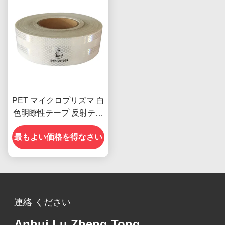
PET マイクロプリズマ 白
色明瞭性テープ 反射テー
プ 車両用 ECE 認証
最もよい価格を得なさい
連絡 ください
Anhui Lu Zheng Tong