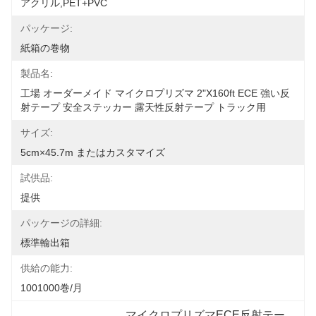
アクリル,PET+PVC
パッケージ:
紙箱の巻物
製品名:
工場 オーダーメイド マイクロプリズマ 2"X160ft ECE 強い反
射テープ 安全ステッカー 露天性反射テープ トラック用
サイズ:
5cm×45.7m またはカスタマイズ
試供品:
提供
パッケージの詳細:
標準輸出箱
供給の能力:
1001000巻/月
マイクロプリズマECE反射テー