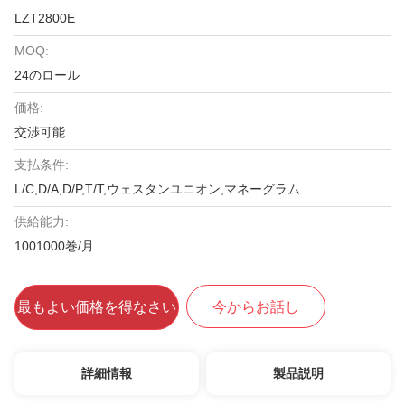
LZT2800E
MOQ:
24のロール
価格:
交渉可能
支払条件:
L/C,D/A,D/P,T/T,ウェスタンユニオン,マネーグラム
供給能力:
1001000巻/月
最もよい価格を得なさい
今からお話し
詳細情報
製品説明