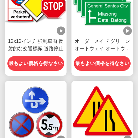
12x12インチ 強制車両 反
オーダーメイド グリーン
射的な交通標識 道路停止
オートウェイ オートウェ
イ シグナル シンボル 交
最もよい価格を得なさい
最もよい価格を得なさい
通 主要道路 シグナル