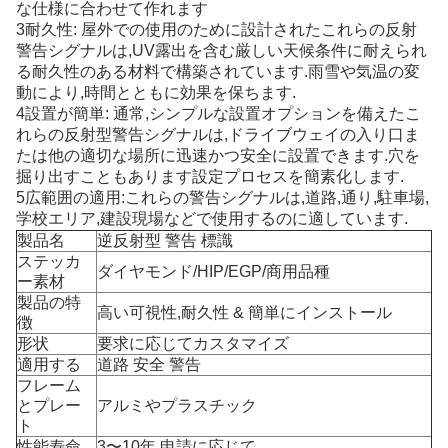
な仕様に合わせて作れます
3耐久性: 屋外での使用のために設計されたこれらの反射
警告シグナルは,UV露出を含む厳しい天候条件に耐えられ
る耐久性のある材料で構築されています.雨雪や気温の変
動により,時間とともに効果を保ちます.
4設置が簡単: 通常,シンプルな設置オプションを備えたこ
れらの反射型警告シグナルは,ドライブウェイの入り口ま
たは他の適切な場所に迅速かつ安全に設置できます.穴を
掘り出すこともあります設定プロセスを簡素化します.
5広範囲の適用:これらの警告シグナルは,道路,通り,駐車場,
学校エリア,建設現場などで使用するのに適しています.
製品名
逆反射型 警告 標識
ステッカ
ダイヤモンド/HIP/EGP/商用品種
ー素材
製品の特
高い可視性,耐久性 & 簡単にインストール
徴
形状
要求に応じてカスタマイズ
適用する
道路 安全 警告
フレーム
とプレー
アルミやプラスチック
ト
性能寿命
3〜10年 申請に応じて