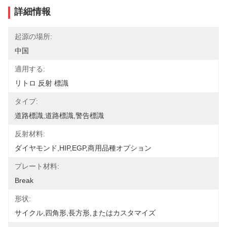
詳細情報
起源の場所:
中国
適用する:
リトロ 反射 標識
タイプ:
道路標識,道路標識,警告標識
反射材料:
ダイヤモンド,HIP,EGP,商用品種オプション
プレート材料:
Break
形状:
サイクル,四角形,長方形,またはカスタマイズ