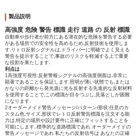
製品説明
高強度 危険 警告 標識 走行 道路 の 反射 標識
自動車や歩行者が前方にある潜在的な危険を警告する必要
がある場所での安全性を高めるため,反射技術を使用しま
す.リトロ反射シグナルは,ドライバーに明確でよく見える
警告を提示することで,事故のリスクを軽減する上で重要
な役割を果たします.
利点は
1高強度可視性:反射警報シグナルの高強度側面は,非常に
顕著であることを保証します.照明が薄い状態でも,または
かなりの距離から発光源に光を反射する先進的な反射材料
を使用することで,この標識が目をつぶし,見落としが困難
になります.
2オーダーメイド警告メッセージ/パターン/形状:任意のカ
スタム色,サイズ,形状でレトロ反射警告標識を注文する能
力は,特定の場所や設計要件に正確にフィットすることを
可能にします..標準的な道路標識であれ オーダーメイドの
警告メッセージであれ 私たちの反射信号は あなたの正確