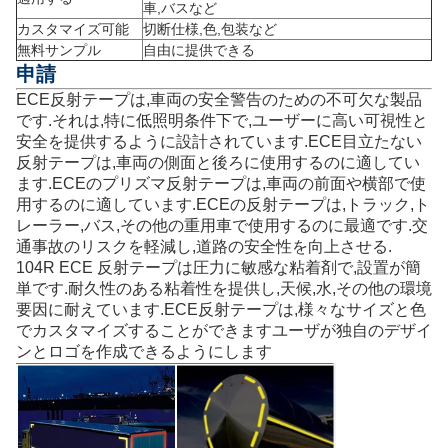
車,バスなど
カスタマイズ可能
切断仕様,色,包装など
無料サンプル
自由に提供できる
申請
ECE反射テープは,車両の安全警告のための不可欠な製品
です.それは,特に低照明条件下で,ユーザーに高い可視性と
安全を提供するように設計されています.ECE目立たない
反射テープは,車両の側面と後ろに使用するのに適してい
ます.ECEのプリズマ反射テープは,車両の前面や横部で使
用するのに適しています.ECEの反射テープは,トラック,ト
レーラー,バス,その他の重用車で使用するのに最適です.交
通事故のリスクを軽減し,道路の安全性を向上させる.
104R ECE 反射テープは圧力に敏感な粘着剤で,設置が簡
単です.耐久性のある粘着性を提供し,天候,水,その他の環境
要因に耐えています.ECE反射テープは,様々なサイズと色
でカスタマイズすることができますユーザが独自のデザイ
ンとロゴを作成できるようにします