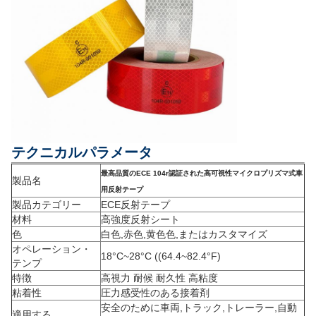
テクニカルパラメータ
最高品質のECE 104r認証された高可視性マイクロプリズマ式車
製品名
用反射テープ
製品カテゴリー
ECE反射テープ
材料
高強度反射シート
色
白色,赤色,黄色色,またはカスタマイズ
オペレーション・
18°C~28°C ((64.4~82.4°F)
テンプ
特徴
高視力 耐候 耐久性 高粘度
粘着性
圧力感受性のある接着剤
安全のために車両,トラック,トレーラー,自動
適用する