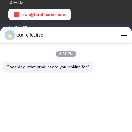
メール
leon@lureflective.com
作業時間
leonreflective
9:00-18:00
住所
6:31 PM
会社の住所
Good day, what product are you looking for?
2階,D2ビル,黄井科学技術公園,ハイテクゾーン,河北,安??,中国
工場住所
ショウシュ・モダン・インダストリアル・パーク, 華南, 安??,
中国
電話番号
0086-13524216265