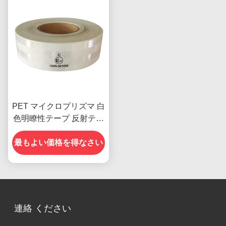
PET マイクロプリズマ 白
色明瞭性テープ 反射テー
プ 車両用 ECE 認証
最もよい価格を得なさい
連絡 ください