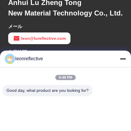
Anhui Lu Zheng Tong
New Material Technology Co., Ltd.
メール
leon@lureflective.com
作業時間
leonreflective
9:00-18:00
住所
9:48 PM
会社の住所
Good day, what product are you looking for?
2階,D2ビル,黄井科学技術公園,ハイテクゾーン,河北,安??,中国
工場住所
ショウシュ・モダン・インダストリアル・パーク, 華南, 安??,
中国
電話番号