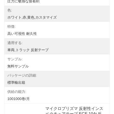
圧力に敏感な接着剤
色:
ホワイト,赤,黄色,カスタマイズ
特徴:
高い可視性 耐久性
適用する:
車両,トラック 反射テープ
サンプル:
無料サンプル
パッケージの詳細:
標準輸出箱
供給の能力:
1001000巻/月
マイクロプリズマ 反射性インス
ペクチュアテープ ECE 104r 反