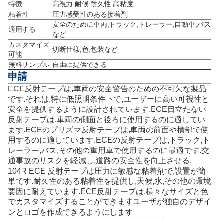
特徴
高視力 耐候 耐久性 高粘度
粘着性
圧力感受性のある接着剤
安全のために車両,トラック,トレーラー,自動車,バス
適用する
など
カスタマイズ
切断仕様,色,包装など
可能
無料サンプル
自由に提供できる
申請
ECE反射テープは,車両の安全警告のための不可欠な製品
です.それは,特に低照明条件下で,ユーザーに高い可視性と
安全を提供するように設計されています.ECE目立たない
反射テープは,車両の側面と後ろに使用するのに適してい
ます.ECEのプリズマ反射テープは,車両の前面や横部で使
用するのに適しています.ECEの反射テープは,トラック,ト
レーラー,バス,その他の重用車で使用するのに最適です.交
通事故のリスクを軽減し,道路の安全性を向上させる.
104R ECE 反射テープは圧力に敏感な粘着剤で,設置が簡
単です.耐久性のある粘着性を提供し,天候,水,その他の環境
要因に耐えています.ECE反射テープは,様々なサイズと色
でカスタマイズすることができますユーザが独自のデザイ
ンとロゴを作成できるようにします