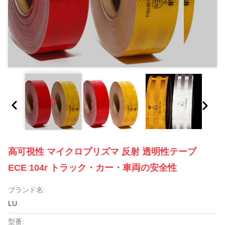
高可視性 マイクロプリズマ 反射 透明性テープ
ECE 104r トラック・カー・車両の安全性
ブランド名:
LU
型番: