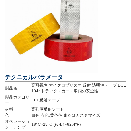
テクニカルパラメータ
高可視性 マイクロプリズマ 反射 透明性テープ ECE
製品名
104r トラック・カー・車両の安全性
製品カテゴリ
ECE反射テープ
ー
材料
高強度反射シート
色
白色,赤色,黄色色,またはカスタマイズ
オペレーショ
18°C~28°C ((64.4~82.4°F)
ン・テンプ