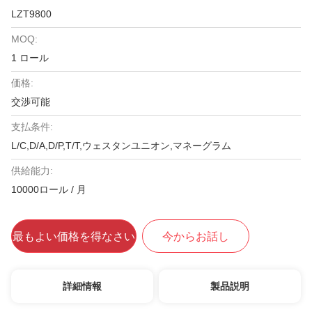
LZT9800
MOQ:
1 ロール
価格:
交渉可能
支払条件:
L/C,D/A,D/P,T/T,ウェスタンユニオン,マネーグラム
供給能力:
10000ロール / 月
最もよい価格を得なさい
今からお話し
詳細情報
製品説明