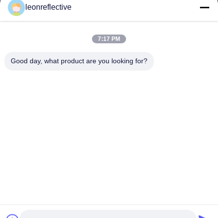
leonreflective
9:00-18:00
住所
7:17 PM
会社の住所
Good day, what product are you looking for?
2階,D2ビル,黄井科学技術公園,ハイテクゾーン,河北,安??,中国
工場住所
ショウシュ・モダン・インダストリアル・パーク, 華南, 安??,
中国
電話番号
0086-13524216265
中国の良質 プリズム反射シート 製造者。版権の© -2026 Anhui Lu
Zheng Tong New Material Technology Co., Ltd. . 複製権所有。