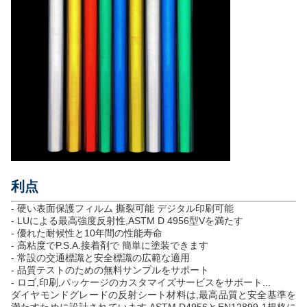
利点
- 硬い表面保護フィルム 撕裂可能 デジタル印刷可能
- LUによる最高強度反射性,ASTM D 4956型Vを満たす
- 優れた耐候性と10年間の性能寿命
- 高粘度でP.S.A.接着剤で 簡単に塗装できます
- 常設の交通標識と安全標識の広範な適用
- 品質テストのための無料サンプルをサポート
- ロゴ,印刷,パッケージのカスタマイズサービスをサポート...
ダイヤモンドグレードの反射シート材料は,最高品質と安全基準を