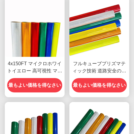
4x150FT マイクロホワイ
フルキューブプリズマテ
トイエロー 高可視性 マイ
ィック技術 道路安全のた
クロダイヤモンドグレー
めの10年間のパフォーマ
ド 反射シートフィルム 交
最もよい価格を得なさい
ンス寿命を持つダイヤモ
最もよい価格を得なさい
通標識用ビニール ODM
ンドグレードの反射シー
ト