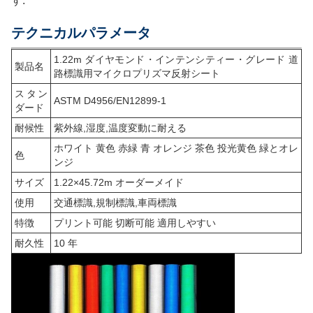
す.
テクニカルパラメータ
1.22m ダイヤモンド・インテンシティー・グレード 道
製品名
路標識用マイクロプリズマ反射シート
スタン
ASTM D4956/EN12899-1
ダード
耐候性
紫外線,湿度,温度変動に耐える
ホワイト 黄色 赤緑 青 オレンジ 茶色 投光黄色 緑とオレ
色
ンジ
サイズ
1.22×45.72m オーダーメイド
使用
交通標識,規制標識,車両標識
特徴
プリント可能 切断可能 適用しやすい
耐久性
10 年