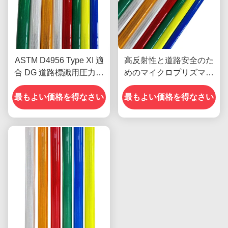
ASTM D4956 Type XI 適
高反射性と道路安全のた
合 DG 道路標識用圧力感
めのマイクロプリズマ構
受性接着剤のダイヤモン
造を持つ印刷可能なダイ
ドグレードの反射シート
最もよい価格を得なさい
ヤモンドグレードの反射
最もよい価格を得なさい
シート