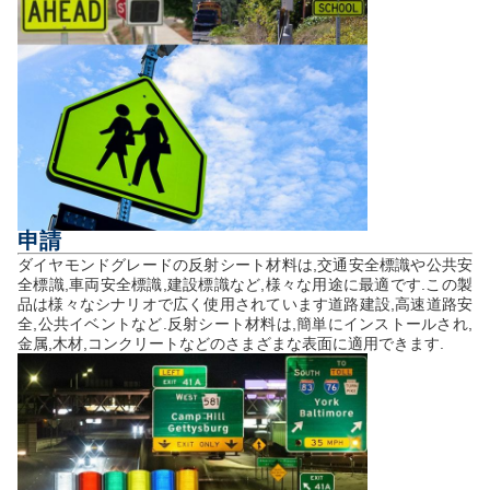
申請
ダイヤモンドグレードの反射シート材料は,交通安全標識や公共安
全標識,車両安全標識,建設標識など,様々な用途に最適です.この製
品は様々なシナリオで広く使用されています道路建設,高速道路安
全,公共イベントなど.反射シート材料は,簡単にインストールされ,
金属,木材,コンクリートなどのさまざまな表面に適用できます.