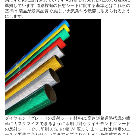
満たすために設計されています.ASTM D4956とEN12899-1規格に
準拠しています.道路標識の反射シートに関する基準とはこれらの
基準は,製品が最高品質で,厳しい天気条件や渋滞に耐えられるよう
にします.
ダイヤモンドグレードの反射シート材料は,高速道路道路標識の簡
単にカスタマイズできるように印刷可能なダイヤモンドグレード
の反射シートです.印刷 方法 の 幅 が 広まり ますこれは,特定のニ
ーズと要件に合わせたカスタマイズされたサインを作成すること