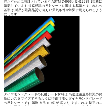
満たすために設計されています.ASTM D4956とEN12899-1規格に
準拠しています.道路標識の反射シートに関する基準とはこれらの
基準は,製品が最高品質で,厳しい天気条件や渋滞に耐えられるよう
にします.
ダイヤモンドグレードの反射シート材料は,高速道路道路標識の簡
単にカスタマイズできるように印刷可能なダイヤモンドグレード
の反射シートです.印刷 方法 の 幅 が 広まり ますこれは,特定のニ