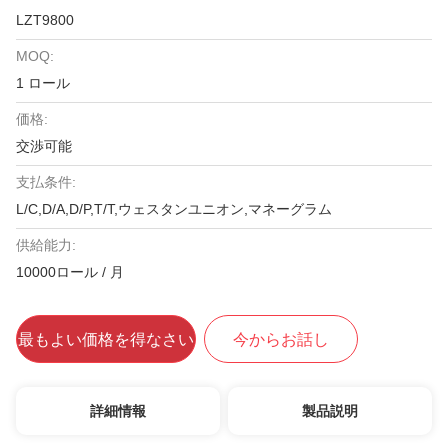
LZT9800
MOQ:
1 ロール
価格:
交渉可能
支払条件:
L/C,D/A,D/P,T/T,ウェスタンユニオン,マネーグラム
供給能力:
10000ロール / 月
最もよい価格を得なさい
今からお話し
詳細情報
製品説明