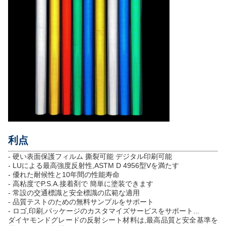
利点
- 硬い表面保護フィルム 撕裂可能 デジタル印刷可能
- LUによる最高強度反射性,ASTM D 4956型Vを満たす
- 優れた耐候性と10年間の性能寿命
- 高粘度でP.S.A.接着剤で 簡単に塗装できます
- 常設の交通標識と安全標識の広範な適用
- 品質テストのための無料サンプルをサポート
- ロゴ,印刷,パッケージのカスタマイズサービスをサポート...
ダイヤモンドグレードの反射シート材料は,最高品質と安全基準を