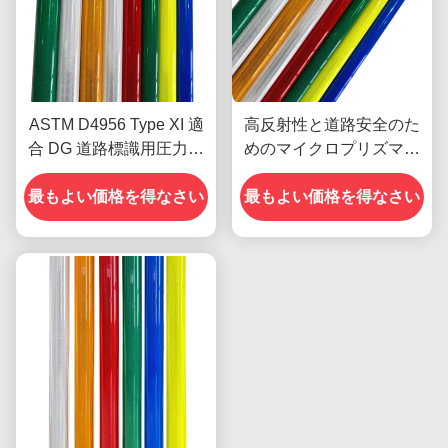
ASTM D4956 Type XI 適
高反射性と道路安全のた
合 DG 道路標識用圧力感
めのマイクロプリズマ構
受性接着剤のダイヤモン
造を持つ印刷可能なダイ
ドグレードの反射シート
最もよい価格を得なさい
ヤモンドグレードの反射
最もよい価格を得なさい
シート