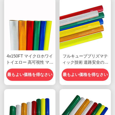
4x150FT マイクロホワイ
フルキューブプリズマテ
トイエロー 高可視性 マイ
ィック技術 道路安全のた
クロダイヤモンドグレー
めの10年間のパフォーマ
ド 反射シートフィルム 交
最もよい価格を得なさい
ンス寿命を持つダイヤモ
最もよい価格を得なさい
通標識用ビニール ODM
ンドグレードの反射シー
ト