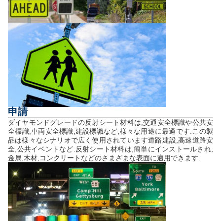
申請
ダイヤモンドグレードの反射シート材料は,交通安全標識や公共安
全標識,車両安全標識,建設標識など,様々な用途に最適です.この製
品は様々なシナリオで広く使用されています道路建設,高速道路安
全,公共イベントなど.反射シート材料は,簡単にインストールされ,
金属,木材,コンクリートなどのさまざまな表面に適用できます.