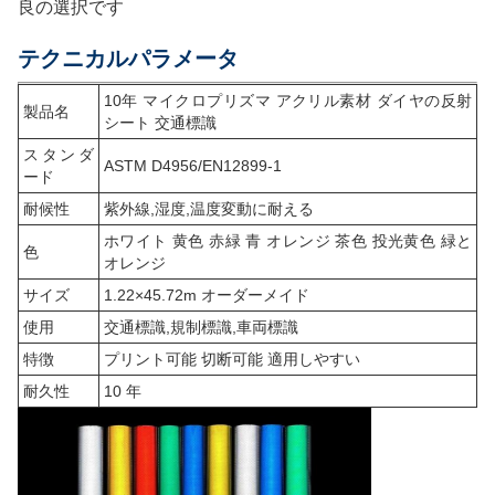
良の選択です
テクニカルパラメータ
10年 マイクロプリズマ アクリル素材 ダイヤの反射
製品名
シート 交通標識
スタンダ
ASTM D4956/EN12899-1
ード
耐候性
紫外線,湿度,温度変動に耐える
ホワイト 黄色 赤緑 青 オレンジ 茶色 投光黄色 緑と
色
オレンジ
サイズ
1.22×45.72m オーダーメイド
使用
交通標識,規制標識,車両標識
特徴
プリント可能 切断可能 適用しやすい
耐久性
10 年