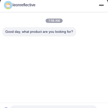
leonreflective
9:00-18:00
住所
7:56 AM
会社の住所
Good day, what product are you looking for?
2階,D2ビル,黄井科学技術公園,ハイテクゾーン,河北,安??,中国
工場住所
ショウシュ・モダン・インダストリアル・パーク, 華南, 安??,
中国
電話番号
0086-13524216265
中国の良質 プリズム反射シート 製造者。版権の© -2026 Anhui Lu
Zheng Tong New Material Technology Co., Ltd. . 複製権所有。