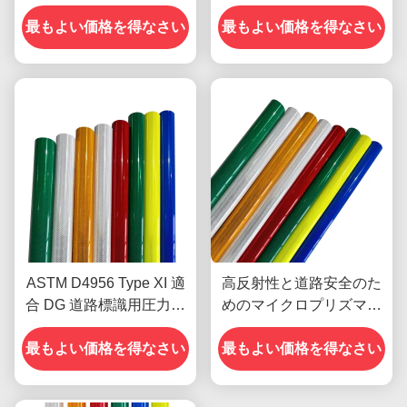
クロダイヤモンドグレー
めの10年間のパフォーマ
ド 反射シートフィルム 交
最もよい価格を得なさい
ンス寿命を持つダイヤモ
最もよい価格を得なさい
通標識用ビニール ODM
ンドグレードの反射シー
ト
ASTM D4956 Type XI 適
高反射性と道路安全のた
合 DG 道路標識用圧力感
めのマイクロプリズマ構
受性接着剤のダイヤモン
造を持つ印刷可能なダイ
ドグレードの反射シート
最もよい価格を得なさい
ヤモンドグレードの反射
最もよい価格を得なさい
シート