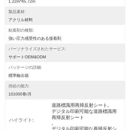
1.22m*45.72m
製品素材:
アクリル材料
粘着剤の種類:
強い圧力感受性のある接着剤
パーソナライズされたサービス:
サポートOEM&ODM
パッケージの詳細:
標準輸出箱
供給の能力:
101000巻/月
道路標識用再帰反射シート
, 
デジタル印刷可能な道路標識用
再帰反射シート
ハイライト:
, 
デジタル印刷可能な再帰反射シ