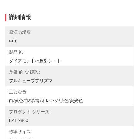
詳細情報
起源の場所:
中国
製品名:
ダイアモンドの反射シート
反射 的 な 建設:
フルキューブプリズマ
主要な色:
白/黄色/赤/緑/青/オレンジ/茶色/熒光色
プロダクト シリーズ:
LZT 9800
標準サイズ: