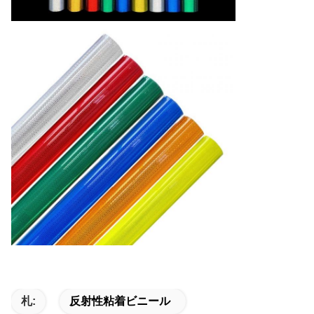
札:
反射性粘着ビニール