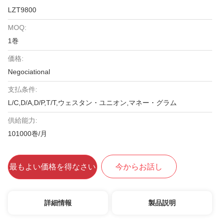
LZT9800
MOQ:
1巻
価格:
Negociational
支払条件:
L/C,D/A,D/P,T/T,ウェスタン・ユニオン,マネー・グラム
供給能力:
101000巻/月
最もよい価格を得なさい
今からお話し
詳細情報
製品説明