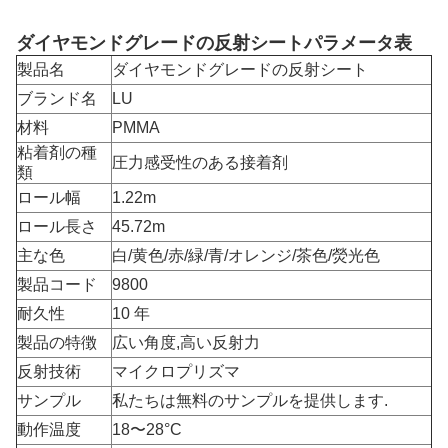
ダイヤモンドグレードの反射シートパラメータ表
製品名
ダイヤモンドグレードの反射シート
ブランド名
LU
材料
PMMA
粘着剤の種
圧力感受性のある接着剤
類
ロール幅
1.22m
ロール長さ
45.72m
主な色
白/黄色/赤/緑/青/オレンジ/茶色/熒光色
製品コード
9800
耐久性
10 年
製品の特徴
広い角度,高い反射力
反射技術
マイクロプリズマ
サンプル
私たちは無料のサンプルを提供します.
動作温度
18〜28°C