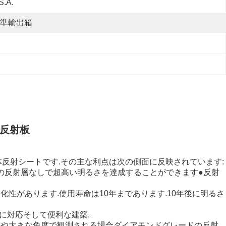
S.A.
準輸出箱
の反射板
反射シートです.その主な利点は次の側面に反映されています:
属の反射層なしで超高い明るさを達成することができます●反射
性があります.使用寿命は10年まであります.10年後に明るさ
度に対応そして便利な建築.
天候や大きな角度で観測される場合ダイアモンドグレードの反射