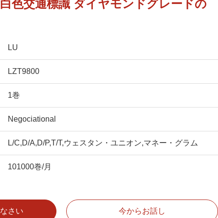
白色交通標識 ダイヤモンドグレードの
LU
LZT9800
1巻
Negociational
L/C,D/A,D/P,T/T,ウェスタン・ユニオン,マネー・グラム
101000巻/月
なさい
今からお話し