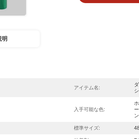
説明
ダ
アイテム名:
シ
ホ
入手可能な色:
ー
ン
標準サイズ:
4