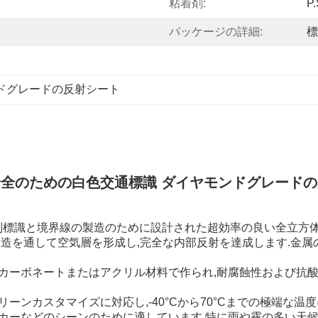
粘着剤:
P.
パッケージの詳細:
標
ドグレードの反射シート
全のための白色交通標識 ダイヤモンドグレード
制標識と境界線の製造のために設計された超効率の良い全立方体
構造を通して空気層を形成し,完全な内部反射を達成します.金
カーボネートまたはアクリル材料で作られ,耐腐蝕性および抗酸化
リーンカスタマイズに対応し,-40°Cから70°Cまでの極端な温
ステッカーなどのシーンのために適しています.特に雨や霧の多い