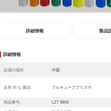
詳細情報
製品
詳細情報
起源の場所:
中国
反射 的 な 建設:
フルキューブプリズマ
商品番号:
LZT 9800