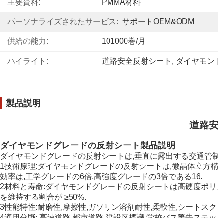
主要資料:
PMMA材料
パーソナライズされたサービス:
サポートOEM&ODM
供給の能力:
101000巻/月
ハイライト:
道路安全反射シート
, 
ダイヤモン
製品説明
道路安
ダイヤモンドグレードの反射シート製品説明
ダイヤモンドグレードの反射シートは,垂直に露出する交通管
1技術原理:ダイヤモンドグレードの反射シートは,微晶体立方
効率は,工学グレードの6倍,高強度グレードの3倍である16.
2材料と寿命:ダイヤモンドグレードの反射シートは高硬度ポリ
を維持する割合が ≥50%.
3性能特性:耐磨性,摩擦性,ガソリン溶剤耐性,柔軟性,シートスク
4適用分野: 高速道路,都市道路,建設区標識,学校バス警告