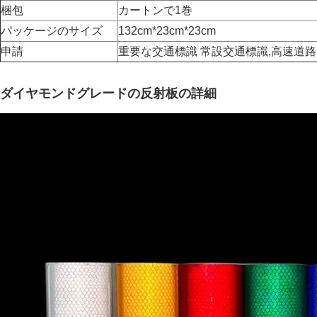
梱包
カートンで1巻
パッケージのサイズ
132cm*23cm*23cm
申請
重要な交通標識 常設交通標識,高速道
ダイヤモンドグレードの反射板の詳細