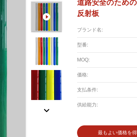
道路安全のための
反射板
ブランド名:
型番:
MOQ:
価格:
支払条件:
供給能力:
最もよい価格を得