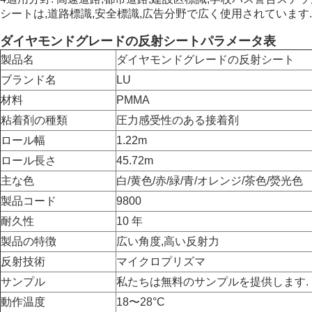
シートは,道路標識,安全標識,広告分野で広く使用されています
ダイヤモンドグレードの反射シートパラメータ表
製品名
ダイヤモンドグレードの反射シート
ブランド名
LU
材料
PMMA
粘着剤の種類
圧力感受性のある接着剤
ロール幅
1.22m
ロール長さ
45.72m
主な色
白/黄色/赤/緑/青/オレンジ/茶色/熒光色
製品コード
9800
耐久性
10 年
製品の特徴
広い角度,高い反射力
反射技術
マイクロプリズマ
サンプル
私たちは無料のサンプルを提供します.
動作温度
18〜28°C